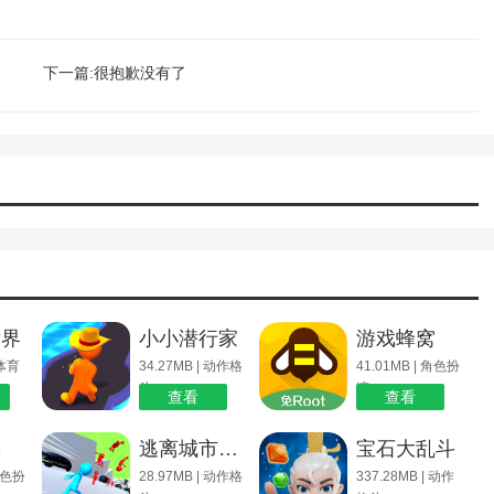
下一篇:很抱歉没有了
世界
小小潜行家
游戏蜂窝
 体育
34.27MB | 动作格
41.01MB | 角色扮
斗
演
查看
查看
记
逃离城市跑酷安卓版
宝石大乱斗
 角色扮
28.97MB | 动作格
337.28MB | 动作