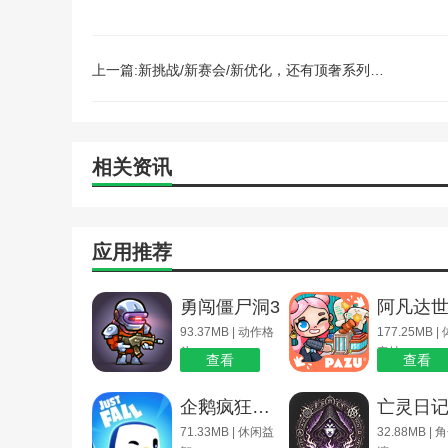
上一篇:新挑战/新赛会/新优化，还有顶奢系列套装揭秘！春日相逢季精彩内容就看这篇
相关资讯
应用推荐
勇闯僵尸洞3
阿凡达
93.37MB | 动作格
177.25MB |
斗
竞技
查看
查看
企鹅疯狂淘汰赛
亡灵日
71.33MB | 休闲益
32.88MB |