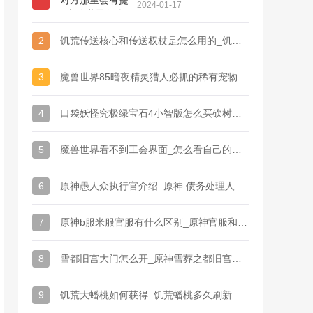
魔兽世界怎么查看好友
2024-01-17
列表
2
饥荒传送核心和传送权杖是怎么用的_饥荒联机版懒人护符怎么做
3
魔兽世界85暗夜精灵猎人必抓的稀有宠物（（魔兽世界猎人稀有宠物大全图鉴）
4
口袋妖怪究极绿宝石4小智版怎么买砍树工具（口袋妖怪绿宝石砍树的技能）
5
魔兽世界看不到工会界面_怎么看自己的帐号还在不在公会里
6
原神愚人众执行官介绍_原神 债务处理人一般出现在哪
7
原神b服米服官服有什么区别_原神官服和b服会互通吗
8
雪都旧宫大门怎么开_原神雪葬之都旧宫怎么过去
9
饥荒大蟠桃如何获得_饥荒蟠桃多久刷新