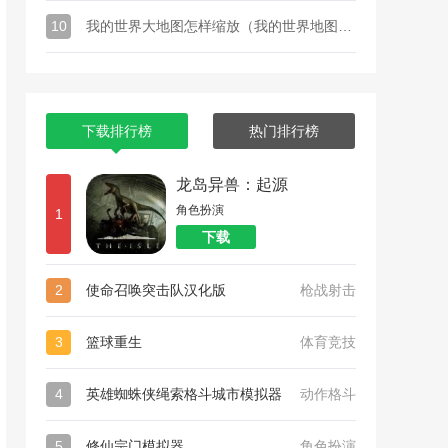
10
我的世界大地图怎样缩放（我的世界地图如何放大看）
下载排行榜
热门排行榜
龙岛异兽：起源
角色扮演
1
下载
2
使命召唤突击队汉化版
枪战射击
3
篮球重生
体育竞技
4
英雄蜘蛛侠绳索格斗城市模拟器
动作格斗
5
修仙宗门模拟器
角色扮演