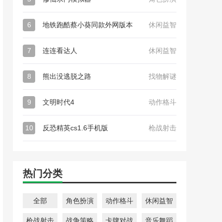
6
地铁跑酷蔡小葵同款外网版本
休闲益智
7
连连看达人
休闲益智
8
熊出没逃脱之路
找物解谜
9
文明时代4
动作格斗
10
反恐精英cs1.6手机版
枪战射击
热门分类
全部
角色扮演
动作格斗
休闲益智
枪战射击
战争策略
卡牌对战
音乐舞蹈