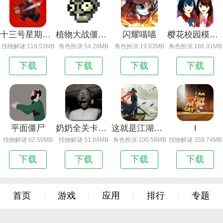
十三号星期五：杀手谜题
植物大战僵尸像素版
闪耀喵喵
樱花校园模拟器
找物解谜 118.53MB
角色扮演 54.28MB
角色扮演 19.03MB
角色扮演 186.91MB
下载
下载
下载
下载
平面僵尸
奶奶全关卡解锁版_奶奶手机版下载
这就是江湖官方版下载
I
找物解谜 62.50MB
找物解谜 51.84MB
角色扮演 100.58MB
找物解谜 359.74MB
下载
下载
下载
下载
首页
游戏
应用
排行
专题