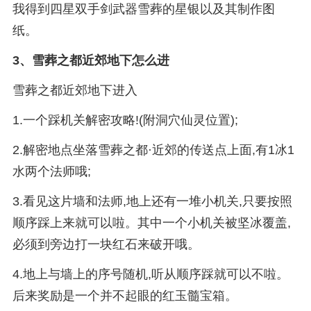
我得到四星双手剑武器雪葬的星银以及其制作图
纸。
3、
雪葬之都近郊地下怎么进
雪葬之都近郊地下进入
1.一个踩机关解密攻略!(附洞穴仙灵位置);
2.解密地点坐落雪葬之都·近郊的传送点上面,有1冰1
水两个法师哦;
3.看见这片墙和法师,地上还有一堆小机关,只要按照
顺序踩上来就可以啦。其中一个小机关被坚冰覆盖,
必须到旁边打一块红石来破开哦。
4.地上与墙上的序号随机,听从顺序踩就可以不啦。
后来奖励是一个并不起眼的红玉髓宝箱。