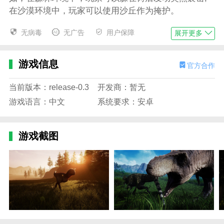
在沙漠环境中，玩家可以使用沙丘作为掩护。
3.及时升级怪物：通过战斗和任务，玩家可以获得
无病毒
无广告
用户保障
展开更多
经验值和资源。这些经验点可以用来提升异域野兽的等
级和属性。及时升级外来野兽可以使它们在战斗中发挥
游戏信息
官方合作
更大的作用。
4.深度修炼：玩家可以通过捕捉、孵化、训练和进
当前版本：release-0.3
开发商：暂无
化来培养他们的异国伙伴。随着怪物的成长，他们将解
游戏语言：中文
系统要求：安卓
锁新的技能和能力，成为玩家在战斗中的强大助手。
龙岛异兽：起源官方网站入口特色
游戏截图
1.逼真体验：游戏采用先进的图形技术，为玩家带
来逼真的恐龙图像和游戏环境。玩家感觉自己仿佛置身
于一个真实的史前世界，体验恐龙的生存和繁殖。
2.高度自由：游戏提供了高度的自由，允许玩家自
由选择角色、探索世界、完成任务。游戏还支持多人在
线模式，玩家可以与其他玩家互动和协作，共同享受游