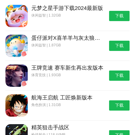
3.自由探索：龙岛有各种各样的自然环境，如森
林、沙漠、雪山等，每种都有其独特的生态和恐龙物
元梦之星手游下载2024最新版
种。玩家可以自由探索各个地区，发现隐藏的宝藏和异
休闲益智 | 1.32GB
下载
国情调的野兽。
4.社交互动：游戏中有一个公会系统，玩家可以加
蛋仔派对X喜羊羊与灰太狼联动第二弹版本
入或创建公会来完成任务，与其他玩家分享经验和资
休闲益智 | 1.87GB
下载
源。同时，游戏还支持多人在线合作，共同挑战强敌和
团队地下城。
王牌竞速 赛车新生再出发版本
龙岛异兽：起源官方网站入口亮点
体育竞技 | 1.93GB
下载
1.初始阶段：玩家需要熟悉游戏操作和环境，收集
基本资源，并在初始阶段创建简单的工具和武器。
2.开发阶段：随着游戏的进行，玩家需要不断提高
航海王启航 工匠焕新版本
生存技能，解锁更多技能和装备。同时，玩家还需要注
角色扮演 | 1.31GB
下载
意恐龙的繁殖和家庭建设，培养强大的恐龙后代。
3.探索未知：游戏中有许多未知区域等待玩家探
精英狙击手战区
索，包括神秘的洞穴、危险的森林和广阔的草原。在探
枪战射击 | 118.44MB