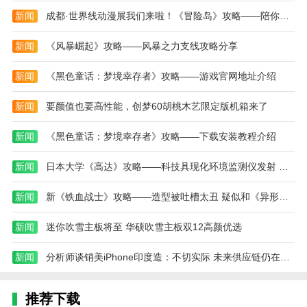
3.战斗竞赛：玩家可以与其他玩家进行怪物战斗，
新闻
成都·世界线动漫展我们来啦！《冒险岛》攻略——陪你快乐过五一！
展示他们的策略和怪物的力量。战斗系统包含战略元
新闻
《风暴崛起》攻略——风暴之力支线攻略分享
素，玩家需要制定战斗策略，利用异域野兽的特征击败
敌人。
新闻
《黑色童话：梦境幸存者》攻略——游戏官网地址介绍
4.资源收集：在岛上，玩家需要收集各种资源以确
新闻
要颜值也要高性能，创梦60胡桃木艺限定版机箱来了
保生存。这些资源可用于制造武器、装备和建造房屋。
同时，玩家还可以驯服恐龙作为坐骑，以提高它们的移
新闻
《黑色童话：梦境幸存者》攻略——下载安装教程介绍
动速度。
龙岛异兽：起源官方网站入口内容
新闻
日本大学《高达》攻略——科技具现化环境监测仪发射 万代倾力支持
1.精美的图形：游戏采用高质量的3D图形渲染技
新闻
新《铁血战士》攻略——造型被吐槽太丑 疑似和《异形》攻略——联动
术，呈现逼真多彩的恐龙世界。精致的场景细节和丰富
的色彩为玩家提供了终极的视觉享受。
新闻
迷你吹雪主板将至 华硕吹雪主板双12高颜优选
2.丰富的异域野兽：游戏中有数百种神秘的异域野
新闻
分析师谈销美iPhone印度造：不切实际 未来供应链仍在中国
兽等待玩家捕捉和驯服。每种类型的怪物都有独特的技
能和属性，玩家可以根据自己的战斗需求进行匹配。
推荐下载