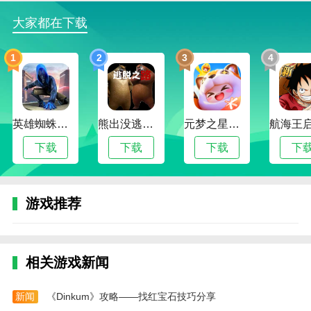
戏的乐趣。
大家都在下载
3.内容丰富：游戏提供了各种各样的内容，包括各
种恐龙物种、任务和挑战。随着游戏的更新和扩展，玩
1
2
3
4
家总能找到新的内容和挑战，以保持他们对游戏的长期
兴趣。
4.战略：游戏不仅考验玩家的作战技能，还需要使
用智慧来制定生存策略。玩家需要合理分配资源，制定
英雄蜘蛛侠绳索格斗城市模拟器
熊出没逃脱之路
元梦之星手游下载2024最新版
作战计划，应对各种挑战，才能在游戏中取得胜利。
下载
下载
下载
下
龙岛异兽：起源官方网站入口说明
1.角色创建：进入游戏后，玩家需要创建自己的角
游戏推荐
色并选择初始怪物伙伴。随着游戏的进行，玩家可以解
锁更多的怪物和装备，增强他们的战斗力。
2.探索龙岛：玩家可以通过点击屏幕上的地图或任
相关游戏新闻
务提示来探索龙岛上的各个地区。在探索过程中，玩家
将遇到各种随机事件和隐藏任务，增加游戏的乐趣和挑
新闻
《Dinkum》攻略——找红宝石技巧分享
战。