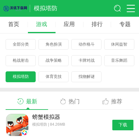
模拟塔防
首页
游戏
应用
排行
专题
全部分类
角色扮演
动作格斗
休闲益智
枪战射击
战争策略
卡牌对战
音乐舞蹈
模拟塔防
体育竞技
找物解谜
最新
热门
推荐
螃蟹模拟器
模拟塔防 | 84.26MB
下载