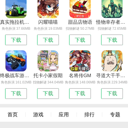
真实拖拉机模拟驾驶
闪耀喵喵
甜品店物语
怪物幸存者汉化_怪物幸存者
角色扮演 37.66MB
角色扮演 19.03MB
找物解谜 50.27MB
找物解谜 72.65MB
下载
下载
下载
下载
终极战车游戏最新版v1.0.1下载
托卡小家假期
名将传GM
寻道大千手游下载
角色扮演 161.02MB
找物解谜 344.04MB
角色扮演 148.06MB
角色扮演 229.34MB
下载
下载
下载
下载
首页
游戏
应用
排行
专题