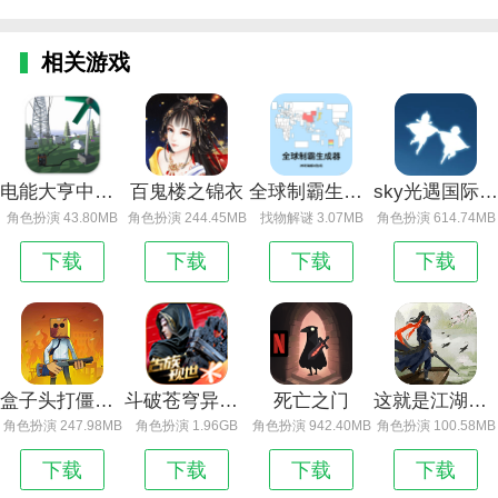
相关游戏
电能大亨中文版下载_电能大亨
百鬼楼之锦衣
全球制霸生成器
sky光遇国际服怎么下_sky光遇
角色扮演 43.80MB
角色扮演 244.45MB
找物解谜 3.07MB
角色扮演 614.74MB
下载
下载
下载
下载
盒子头打僵尸_盒子头僵尸必须死官方版正版下载
斗破苍穹异火重燃
死亡之门
这就是江湖官方版下载
角色扮演 247.98MB
角色扮演 1.96GB
角色扮演 942.40MB
角色扮演 100.58MB
下载
下载
下载
下载