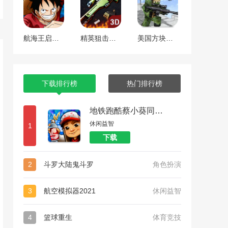
航海王启航 工匠焕新版本
精英狙击手战区
美国方块狙击手生存
下载排行榜
热门排行榜
地铁跑酷蔡小葵同款外网版本
休闲益智
1
下载
2
斗罗大陆鬼斗罗
角色扮演
3
航空模拟器2021
休闲益智
4
篮球重生
体育竞技