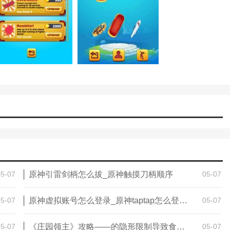
05-07
原神引雷剑柄怎么拔_原神触摸刀柄顺序
05-07
05-07
原神虚拟账号怎么登录_原神taptap怎么登录不了
05-07
05-07
《庄园领主》攻略——的隐形限制导致食物不足
05-07