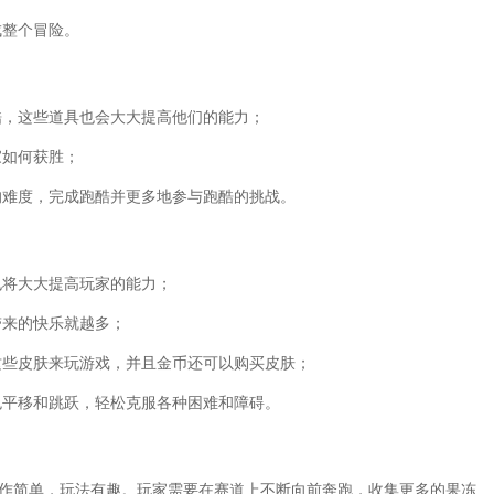
成整个冒险。
酷，这些道具也会大大提高他们的能力；
家如何获胜；
的难度，完成跑酷并更多地参与跑酷的挑战。
也将大大提高玩家的能力；
带来的快乐就越多；
这些皮肤来玩游戏，并且金币还可以购买皮肤；
色平移和跳跃，轻松克服各种困难和障碍。
操作简单，玩法有趣。玩家需要在赛道上不断向前奔跑，收集更多的果冻