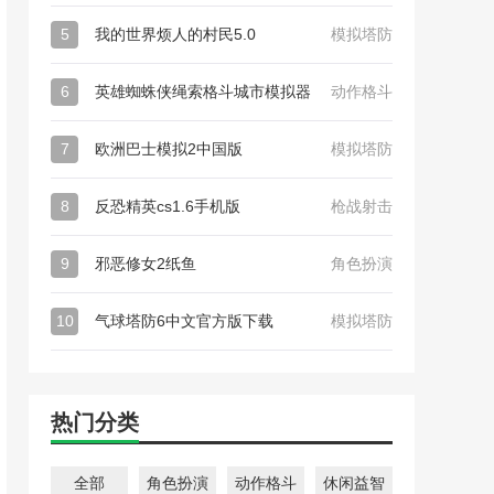
5
我的世界烦人的村民5.0
模拟塔防
6
英雄蜘蛛侠绳索格斗城市模拟器
动作格斗
7
欧洲巴士模拟2中国版
模拟塔防
8
反恐精英cs1.6手机版
枪战射击
9
邪恶修女2纸鱼
角色扮演
10
气球塔防6中文官方版下载
模拟塔防
热门分类
全部
角色扮演
动作格斗
休闲益智