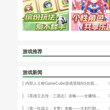
1、更多海量的曲谱等你弹奏。
2、清新亮丽的游戏界面，轻松简单的游戏模式。
3、海量音乐、自由选曲，参加世界比赛、进阶钢琴
4、添加了钢琴的重低音。
本站为您提供爱上钢琴 手机版的 手机游戏 ，欢迎大
游戏推荐
游戏新闻
内部人士称GameCube游戏登陆NS在线服务“只是时间问题”
《英雄立志传：三国志》攻略——全赚钱方法介绍
《第一狂战士：卡赞》攻略——大剑打朗格斯技巧分享