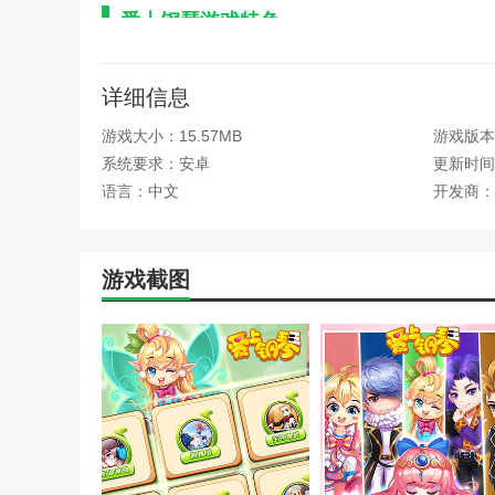
爱上钢琴游戏特色
1、横版七键娱乐模式：新增水平操作界面，支持多
详细信息
2、五线谱教学系统：配备专业五线谱学习模块，让
游戏大小：15.57MB
游戏版本：
3、通过清除级别解锁故事模式：从国家比赛到国际
系统要求：安卓
更新时间：2
4、用户原创提交生态系统：支持MID格式乐谱的上
语言：中文
开发商：
爱上钢琴游戏优势
1、零阈值操作设计：一种分工模式，右手演奏旋律
游戏截图
2、离线播放经典曲目：内置数百首离线歌曲，如《
3、智能分类管理：通过音乐图表、用户图表和收藏
4、防沉迷适配系统：为年轻玩家优化游戏持续时间
更新内容
v5.3.91版本