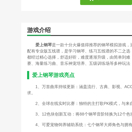
游戏介绍
爱上钢琴
是一款十分火爆值得推荐的钢琴模拟游戏，
配有专业版五线谱，是学习钢琴、练习五线谱的不二之选
都经过精心选择，舒适好听，难度逐渐升级，由简单到难
赛、海量练习曲、音乐神宠培养、五级训练场等多种玩法
爱上钢琴游戏亮点
1、万首曲库持续更新：涵盖流行、古典、影视、AC
求。
2、全球在线实时比赛：独特的主打歌PK模式，与
3、12色块创新互动：将88个钢琴音阶转换为12
4、可爱宠物饲养辅助系统：七个钢琴大师角色与拥