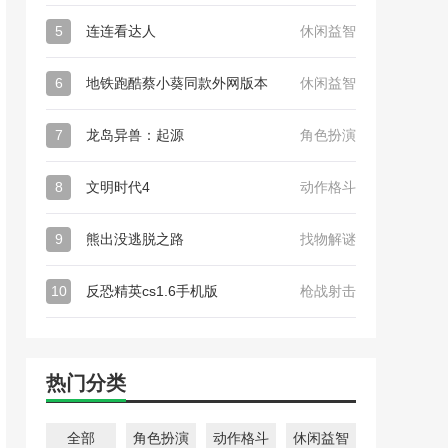
5
连连看达人
休闲益智
6
地铁跑酷蔡小葵同款外网版本
休闲益智
7
龙岛异兽：起源
角色扮演
8
文明时代4
动作格斗
9
熊出没逃脱之路
找物解谜
10
反恐精英cs1.6手机版
枪战射击
热门分类
全部
角色扮演
动作格斗
休闲益智