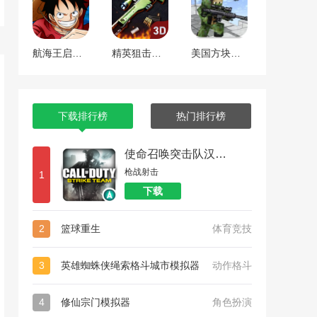
航海王启航 工匠焕新版本
精英狙击手战区
美国方块狙击手生存
下载排行榜
热门排行榜
使命召唤突击队汉化版
枪战射击
1
下载
2
篮球重生
体育竞技
3
英雄蜘蛛侠绳索格斗城市模拟器
动作格斗
4
修仙宗门模拟器
角色扮演