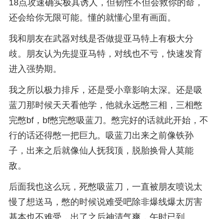
18点攻速确实极其诱人，但韧性不但会救你的命，
还会给你无限可能。懂的就懂心里有画面。
我和朋友在武器对线是否做提亚马特上有极大分
歧。朋友认为先提亚马特，对线也不亏，快速发育
进入强势期。
我之所以极力排斥，还是受小章影响太深。还是吸
蓝刀那时候天天看他学，他就永远憋三相，三相憋
完憋bf，bf憋完憋吸蓝刀。憋完好的话就此开始，不
行的话还得憋一把巨九。吸蓝刀出来之前像铁孙
子，出来之后就像仙人抚我顶，脱胎换骨人莫能
敌。
后面我也这么玩，死憋吸蓝刀，一直被朋友喷说太
慢了想送马，憋的时候说难受吧除非爆线爆太厉害
基本也不难受，出了之后神清气爽，午时已到。