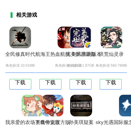
相关游戏
全民修真时代
航海王热血航线 剑风凛冽版本
完美世界最新
洪荒仙灵录
角色扮演 10.01MB
角色扮演 1.61GB
角色扮演 1.97GB
角色扮演 560.78MB
下载
下载
下载
下载
我亲爱的农场下载中文版
奥奇传说官方版
孙美琪疑案
sky光遇国际服