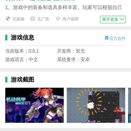
1。游戏中的装备和道具多样丰富。玩家可以根据自己
的喜好和战术风格自由搭配装备，打造独特的移动装甲
无病毒
无广告
用户保障
展开更多
组合；
2。每次探索都会随机生成不同的地图和敌人，增加游
游戏信息
官方合作
戏的挑战性和可玩性，让玩家每次都有新的冒险体验；
3。实时战斗刺激惊险，玩家可以控制自己的动作装甲
当前版本：0.6.1
开发商：暂无
与敌人展开激烈战斗，展现高超的操作技能；
游戏语言：中文
系统要求：安卓
4。
游戏截图
每次冒险都会随机生成多个地图和敌人，增加游戏的挑
战性和可玩性，让玩家每次都能体验到新的冒险。
机动装甲：超时空之门游戏优势
1。结合了Roguelike元素，每一局都是全新的体验，随
机生成的地图和敌人让游戏充满变数；
2。玩家需要灵活机动装甲，使用各种武器进行战斗，