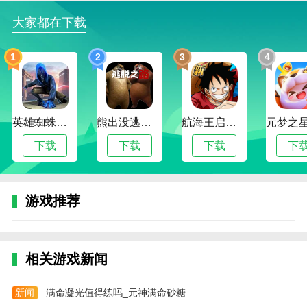
面对日益强大的敌人，不断提升自己的战斗技能和装
备；
大家都在下载
3。探索不同的时空，找到隐藏的道具和装备，利用机
1
2
3
4
动装甲的灵活性和火力取胜；
4。游戏中的地图和敌人是随机生成的。你必须学会如
何观察地形和敌人的特征，以便找到合适的作战策略。
英雄蜘蛛侠绳索格斗城市模拟器
熊出没逃脱之路
航海王启航 工匠焕新版本
机动装甲：超时空之门游戏评测
下载
下载
下载
下
一款高质量的动作射击游戏，探索战斗和挑战。在游戏
中，玩家控制自己的角色穿梭于不同的地图，通过自己
的不断努力解锁更多的相关道具和装备，匹配独特的装
游戏推荐
备组合，开发更多的玩法。
本网站为您提供机动装甲：超时空之门最新版本的手机
游戏。欢迎记网站。这个网站是你下载安卓手机app的
相关游戏新闻
最佳网站！
新闻
满命凝光值得练吗_元神满命砂糖