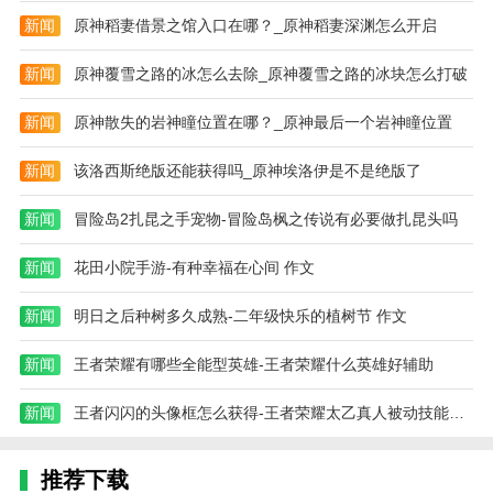
新闻
原神稻妻借景之馆入口在哪？_原神稻妻深渊怎么开启
新闻
原神覆雪之路的冰怎么去除_原神覆雪之路的冰块怎么打破
新闻
原神散失的岩神瞳位置在哪？_原神最后一个岩神瞳位置
新闻
该洛西斯绝版还能获得吗_原神埃洛伊是不是绝版了
新闻
冒险岛2扎昆之手宠物-冒险岛枫之传说有必要做扎昆头吗
新闻
花田小院手游-有种幸福在心间 作文
新闻
明日之后种树多久成熟-二年级快乐的植树节 作文
新闻
王者荣耀有哪些全能型英雄-王者荣耀什么英雄好辅助
新闻
王者闪闪的头像框怎么获得-王者荣耀太乙真人被动技能黄金闪闪怎么触发
推荐下载