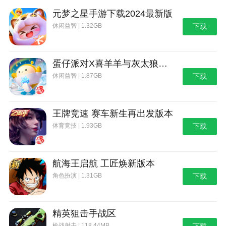
元梦之星手游下载2024最新版
休闲益智 | 1.32GB
下载
蛋仔派对X喜羊羊与灰太狼联动第二弹版本
休闲益智 | 1.87GB
下载
王牌竞速 赛车新生再出发版本
体育竞技 | 1.93GB
下载
航海王启航 工匠焕新版本
角色扮演 | 1.31GB
下载
精英狙击手战区
枪战射击 | 118.44MB