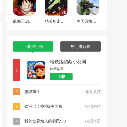
航海王启航 工匠焕新版本
精英狙击手战区
美国方块狙击手生存
下载排行榜
热门排行榜
地铁跑酷蔡小葵同款外网版本
休闲益智
1
下载
2
篮球重生
体育竞技
3
欧洲巴士模拟2中国版
模拟塔防
4
我的世界烦人的村民5.0
模拟塔防