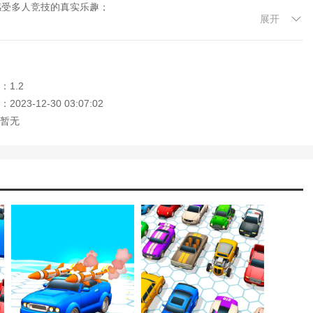
感受多人竞技的真实乐趣；
展开
赛车性能的理解，成为真正的赛车冠军。
：1.2
拟游戏，为玩家提供极速驾驶的美妙体验。在这个愤怒赛车模拟器游戏
情。
023-12-30 03:07:02
暂无