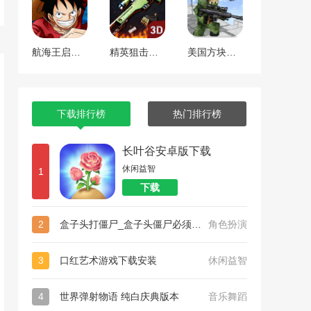
航海王启航 工匠焕新版本
精英狙击手战区
美国方块狙击手生存
下载排行榜
热门排行榜
长叶谷安卓版下载
休闲益智
1
下载
2
盒子头打僵尸_盒子头僵尸必须死官方版正版下载
角色扮演
3
口红艺术游戏下载安装
休闲益智
4
世界弹射物语 纯白庆典版本
音乐舞蹈