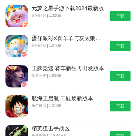
元梦之星手游下载2024最新版
休闲益智 | 1.32GB
下载
蛋仔派对X喜羊羊与灰太狼联动第二弹版本
休闲益智 | 1.87GB
下载
王牌竞速 赛车新生再出发版本
体育竞技 | 1.93GB
下载
航海王启航 工匠焕新版本
角色扮演 | 1.31GB
下载
精英狙击手战区
枪战射击 | 118.44MB