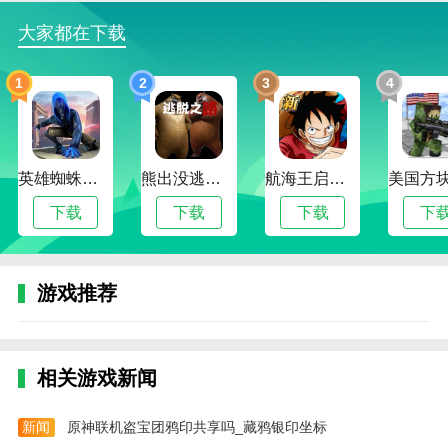
大家都在下载
1
2
3
4
英雄蜘蛛侠绳索格斗城市模拟器
熊出没逃脱之路
航海王启航 工匠焕新版本
下载
下载
下载
下
游戏推荐
相关游戏新闻
新闻
原神联机盗宝团鸦印共享吗_藏鸦银印坐标