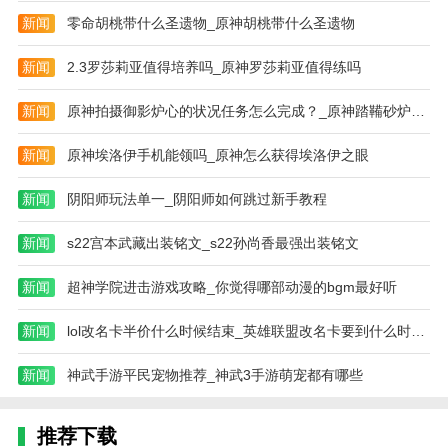
新闻
零命胡桃带什么圣遗物_原神胡桃带什么圣遗物
新闻
2.3罗莎莉亚值得培养吗_原神罗莎莉亚值得练吗
新闻
原神拍摄御影炉心的状况任务怎么完成？_原神踏鞴砂炉心神瞳怎么拿
新闻
原神埃洛伊手机能领吗_原神怎么获得埃洛伊之眼
新闻
阴阳师玩法单一_阴阳师如何跳过新手教程
新闻
s22宫本武藏出装铭文_s22孙尚香最强出装铭文
新闻
超神学院进击游戏攻略_你觉得哪部动漫的bgm最好听
新闻
lol改名卡半价什么时候结束_英雄联盟改名卡要到什么时候才半价啊
新闻
神武手游平民宠物推荐_神武3手游萌宠都有哪些
推荐下载