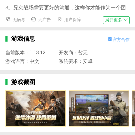
3。兄弟战场需要更好的沟通，这样你才能作为一个团
队面对所有敌人。
无病毒
无广告
用户保障
展开更多
和平精英免登陆版游戏详情
1。你可以通过地图探索获取资源，也可以击败其他玩
游戏信息
官方合作
家获得物资；
当前版本：1.13.12
开发商：暂无
2。精准的射击能力是你战场的关键。只有快速击败对
游戏语言：中文
系统要求：安卓
手，才能避免陷入危险。
和平精英免登陆版游戏内容
游戏截图
1。沙漠2.0；
2。军备竞赛；
3。循环模式下的循环；