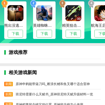
1
2
3
4
战斗机飞行员的重火力游戏非常强大射击射击手游。这
款游戏的画质设计非常清晰，在线游玩模式让用户可以
随时随地进行选择。各种操作非常简单，用户可以随时
创建自己的射击飞行模式，非常简单！
熊出没逃脱之路
英雄蜘蛛侠绳索格斗城市模拟器
精英狙击手战区
狙击射手王牌游戏是一款非常好玩的射击枪战类手机游
下载
下载
下载
下
戏。简单的游戏操作，有趣的游戏玩法，玩家将控制自
己的角色，加入精彩的战斗，并凭借高超的射击技能成
为最强大的玩家。
游戏推荐
相关游戏新闻
新闻
原神申鹤能带薙刀吗_断浪长鳍和鱼叉哪个适合雷神
新闻
班尼特需要什么天赋书_原神班尼特天赋升级材料一览
新闻
原神稻妻留念镜宝箱位置_原神留念镜怎么使用