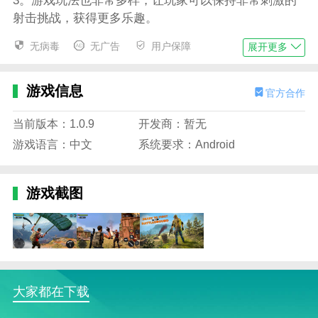
3。游戏玩法也非常多样，让玩家可以保持非常刺激的
射击挑战，获得更多乐趣。
游戏集锦
无病毒
无广告
用户保障
展开更多
1。这里会有许多掩体，玩家需要合理使用它们来帮助
玩家完成挑战；
游戏信息
官方合作
2。还会有许多队友，并且玩家可以与队友合作，这样
当前版本：1.0.9
开发商：暂无
玩家就可以轻松击杀对手；
游戏语言：中文
系统要求：Android
3。还会有非常逼真的背景音效，让玩家沉浸在子弹带
来的刺激中。
游戏截图
游戏优势
1。操作非常简单，玩家需要灵活移动，以便轻松躲避
所有攻击；
2。战场生存英雄射击游戏的画面也非常丰富，操作非
常流畅。玩家需要依靠自己强大的实力来生存。
大家都在下载
相关建议