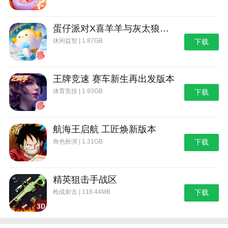
蛋仔派对X喜羊羊与灰太狼联动第二弹版本
休闲益智 | 1.87GB
下载
王牌竞速 赛车新生再出发版本
体育竞技 | 1.93GB
下载
航海王启航 工匠焕新版本
角色扮演 | 1.31GB
下载
精英狙击手战区
枪战射击 | 118.44MB
下载