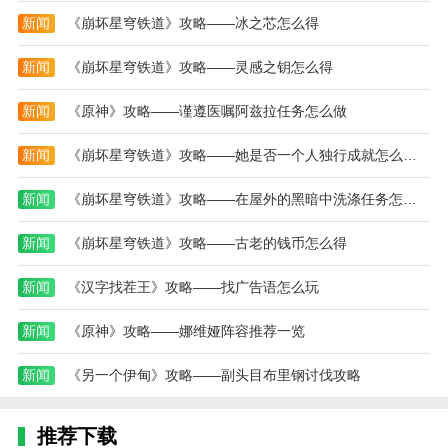
农场驾驶3d游戏中，你将驾驶拖拉机的各种型号，执行
新闻
《崩坏星穹铁道》攻略——冰之芯怎么得
农场的各种任务，从犁地、播种、收割，全方位展现现
实生活的精彩与忙碌。
新闻
《崩坏星穹铁道》攻略——灵感之钥怎么得
新闻
《原神》攻略——谨遵医嘱阿兹拉任务怎么做
新闻
《崩坏星穹铁道》攻略——她是否一个人独行成就怎么达成
新闻
《崩坏星穹铁道》攻略——在屋外的黑暗中洗涤任务怎么完成
新闻
《崩坏星穹铁道》攻略——古老的钱币怎么得
新闻
《汉字找茬王》攻略——找广告语怎么玩
新闻
《原神》攻略——娜维娅阵容推荐一览
新闻
《另一个伊甸》攻略——副头目布里钢讨伐攻略
推荐下载