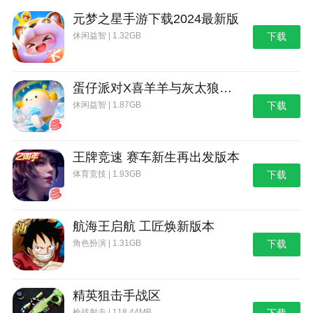
元梦之星手游下载2024最新版
休闲益智 | 1.32GB
下载
蛋仔派对X喜羊羊与灰太狼联动第二弹版本
休闲益智 | 1.87GB
下载
王牌竞速 赛车新生再出发版本
体育竞技 | 1.93GB
下载
航海王启航 工匠焕新版本
角色扮演 | 1.31GB
下载
精英狙击手战区
枪战射击 | 118.44MB