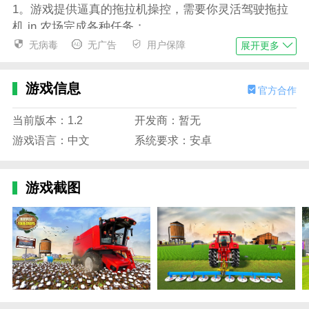
1。游戏提供逼真的拖拉机操控，需要你灵活驾驶拖拉
机 in 农场完成各种任务；
无病毒
无广告
用户保障
展开更多
2。你会面临季节和天气的变化，你需要根据实际情况
制定合理的农业计划；
游戏信息
官方合作
3。在这个游戏中，管理好你的农场设施，保证农场设
备的正常运转，提高农业生产效率；
当前版本：1.2
开发商：暂无
4。升级拖拉机，购买先进的农业设备，提高农场的现
游戏语言：中文
系统要求：安卓
代化水平和经济效益。
游戏功能
游戏截图
1。逼真的3D图形和物理引擎，营造出真实的农场环境
和拖拉机驾驶体验；
2。多样化的农业任务，包括犁地、播种、喷洒农药、
收割等。，让玩家充分感受农业生产的方方面面；
3。可以选择多种拖拉机和农业装备，满足不同任务和
场景的需求，提高游戏的可玩性；