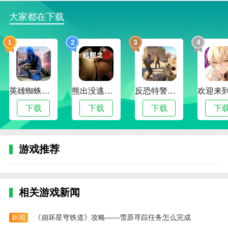
4。打开世界农场，让玩家自由探索和操作，打造独特
大家都在下载
的个性化农场。
1
2
3
4
游戏内容
1。游戏提供了任务模式和自由模式，玩家可以根据任
务选择完成目标或者自由操作农场；
英雄蜘蛛侠绳索格斗城市模拟器
熊出没逃脱之路
反恐特警行动
2。参加各种农业赛事和比赛，与其他玩家展开拖拉机
驾驶决斗，展示你的农场技能；
下载
下载
下载
下
3。游戏支持多人在线模式，可以和好友建立农场，共
同完成任务，体验团队管理的乐趣；
游戏推荐
4。通过游戏，可以学习农业知识，了解现代农业生产
的流程和技术，增强对农业的认识。
游戏评测
相关游戏新闻
拖拉机农场驾驶3d游戏是一款逼真而富有挑战性的农业
驾驶模拟游戏，带给你农场高手的感觉。在这个拖拉机
新闻
《崩坏星穹铁道》攻略——雪原寻踪任务怎么完成