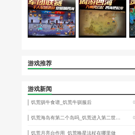
简单方法。既然我们知道了这个秘密，为什么不赶快行动
升级技能
当我们在前期进入游戏时，只要按照新手的指示就可以快
法。那么如何才能在20级之后更快地升级呢？
复印扫描
副本横扫功能将在20级开启，同时开启的还有酒令系统
游戏推荐
扫荡需要一定量的美酒，美酒可以在酒馆酿造，也可以直接
最快的升级方式三国之刃。
练习
游戏新闻
武功试炼也是三国之刃，也是快速升级的方式之一。在武
的玩家可以获得额外奖励。武学试炼每天进行2关，每关有
饥荒驯牛食谱_饥荒牛驯服后
挑战失败，挑战次数不会被扣除，也没有冷静期。而且，
炼除了可以获得大量经验外，还可以获得铜币、宝石和声
饥荒海岛有第二个岛吗_饥荒进入第二世界有什么区别
也是我们的一大绝招。
更新日志
饥荒月亮台作用_饥荒唤星法杖在哪里做