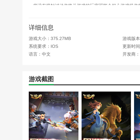
一些没有接触过动作格斗游戏的玩家可能会担心游戏操作
要担心这一点。“三国之刃”在游戏初始阶段有很好的“新
释放，多种战斗方式和技能组合，刀光剑影和华丽的音效
详细信息
简介
游戏大小：375.27MB
游戏版本：
作为一个三国新英雄，跟随新手的指引去了解这个混乱的
系统要求：IOS
更新时间：2
和寻找军团的作用...前期的每一次成长进步都离不开新
语言：中文
开发商：
上方有一个红点，则表示有奖励要收集，因此请快速操作
增强型高级宝石镶嵌
游戏截图
强化装备系统开启后，只要你有强化所需的材料，你就必
助你最大限度地提高战斗力。宝石系统开启后，请务必尽
宝石镶嵌对提升战力有很大作用。
酿造美酒，横扫关卡
“一杯发光的葡萄酒”，酿造“葡萄酒”是“三国之刃”的另
断电话，并在十秒钟内完成。这是您居家旅行的必备之物！
游戏并用完所有酒，这样您就可以继续酿造，您将拥有源
简而言之，遵循新手指南，及时领取奖励，强化高级装备