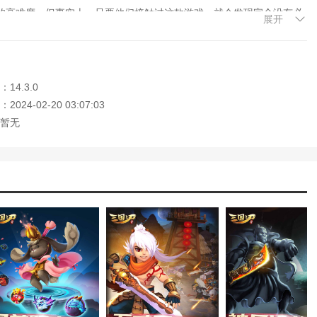
的高难度，但事实上，只要他们接触过这款游戏，就会发现完全没有必
展开
手指南”帮助玩家适应游戏节奏和操作。在进击和攻击的基础上，辅以技能
，带给玩家身临其境的打击快感。
14.3.0
世界绝对是一个明智的选择。不要低估新手引导、召唤灵兽、强化装备
024-02-20 03:07:03
手指导！另外，您的奖励面板打开后，请随时关注。如果“奖励”按钮的右
暂无
！
须将其强化到最高等级，然后将其推进，再将其强化到最高等级-这将帮
可能将身上的宝石合成到最高等级，并嵌入全身的装备中。强化高级和
一大乐趣。系统开启后，你就有了一个“高级挂机机器人”，它可以高效地挂
此外，酒窖的最大库存是18瓶。当系统提醒您“酒窖已满酒”时，请玩
源不断的酒！
，设置合成宝石，酿造美酒和扫关卡是快速升级和提高您的战斗力的最