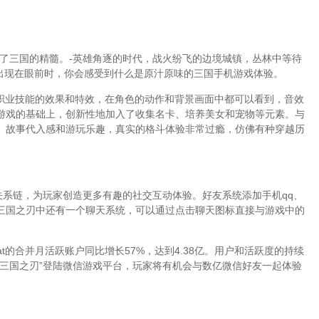
了三国的精髓。-英雄角逐的时代，战火纷飞的边境城镇，丛林中等待
面出现在眼前时，你会感受到什么是原汁原味的三国手机游戏体验。
各种职业技能的效果和特效，在角色的动作和背景画面中都可以看到，音效
游戏的基础上，创新性地加入了收集名卡、培养美女和宠物等元素。与
、故事代入感和游玩乐趣，真实的格斗体验非常过瘾，仿佛有种穿越历
关系链，为玩家创造更多有趣的社交互动体验。好友系统添加手机qq、
三国之刃中还有一个聊天系统，可以通过点击聊天图标直接与游戏中的
at的合并月活跃账户同比增长57%，达到4.38亿。用户和活跃度的持续
三国之刃”登陆微信游戏平台，玩家将有机会与数亿微信好友一起体验