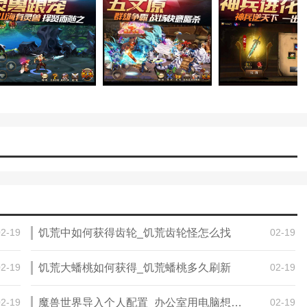
起来，提高你的战斗力和等级呢！
速升级到20级，同时我们在升级过程中也开放了许多有趣而丰富的玩
。副本扫荡可以避免在操作过程中直接获取副本掉落的物品和经验。副本
用元宝购买。同时可以获得7~12倍普通通关的经验和铜币，可以说是
学领域挑战驱魔关卡可以获得大量经验，与此同时，在最高等级1以上
5次挑战，每次挑战需要5分钟的冷却时间。不过更人性化的是，如果
02-19
饥荒中如何获得齿轮_饥荒齿轮怪怎么找
02-19
考虑到周日假期的特殊性，所有四个级别都在周日开放！当然，武学试
望等稀缺资源，这对我们快速升级有很大帮助，因此每天用完所有试炼
02-19
饥荒大蟠桃如何获得_饥荒蟠桃多久刷新
02-19
02-19
魔兽世界导入个人配置_办公室用电脑想升级下，玩魔兽世界，需要给
02-19