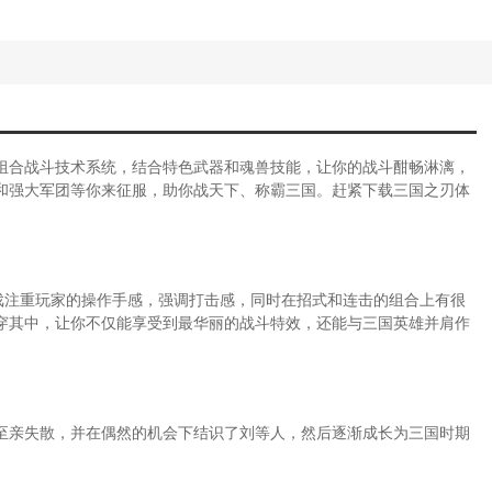
组合战斗技术系统，结合特色武器和魂兽技能，让你的战斗酣畅淋漓，
和强大军团等你来征服，助你战天下、称霸三国。赶紧下载三国之刃体
戏注重玩家的操作手感，强调打击感，同时在招式和连击的组合上有很
穿其中，让你不仅能享受到最华丽的战斗特效，还能与三国英雄并肩作
至亲失散，并在偶然的机会下结识了刘等人，然后逐渐成长为三国时期