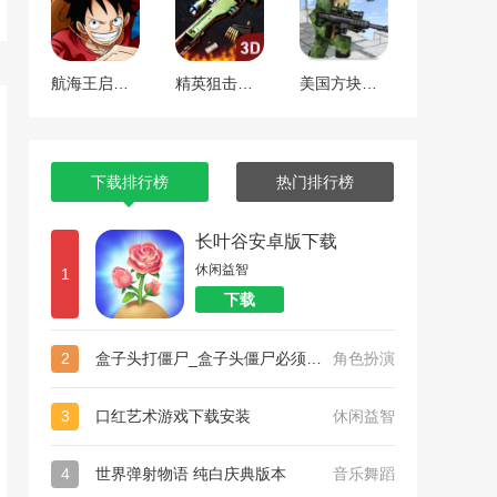
航海王启航 工匠焕新版本
精英狙击手战区
美国方块狙击手生存
下载排行榜
热门排行榜
长叶谷安卓版下载
休闲益智
1
下载
2
盒子头打僵尸_盒子头僵尸必须死官方版正版下载
角色扮演
3
口红艺术游戏下载安装
休闲益智
4
世界弹射物语 纯白庆典版本
音乐舞蹈