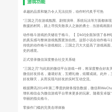
游戏功能
卓越的品质和魅力令人无法抗拒，动作时代炙手可热
“三国之刃在游戏氛围、剧情演绎、系统玩法等方面都体现
救援的村民，踏上寻找失散亲人之旅的勇士...当游戏画
动作格斗游戏的关键在于格斗。【【/k0/]全面加强了
的真实感与整体游戏氛围更加自然。这部小说在动作格斗
传统的动作格斗游戏相比，三国之刃大大提高了游戏画面
史的感觉。
正式登录微信深度整合社交关系链
“三国之刃”与此前的微信平台游戏一样，将深度整合好友
微信好友排名，邀请好友，互赠礼物，炫耀成就。此外，
好友聊天，从而实现与好友的实时互动交流。
根据腾讯2014年第二季度的财务报告数据，微信和WeCh
增长相信会为微信游戏平台带来更多的玩家。随着安卓版“
华丽的指尖格斗。
零操作门槛的完美击球体验