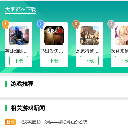
大家都在下载
1
2
3
4
英雄蜘蛛侠绳索格斗城市模拟器
熊出没逃脱之路
反恐特警行动
下载
下载
下载
下
游戏推荐
相关游戏新闻
新闻
《汉字魔法》攻略——愚公移山怎么玩