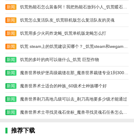
新闻
饥荒热能石怎么装备阿！我把热能石放到小人_饥荒暖石怎么用才会变成红色
新闻
饥荒怎么复活队友_饥荒联机版怎么复活队友的灵魂
新闻
饥荒用多少火药炸龙蝇_饥荒单机版龙蝇怎么打
新闻
饥荒 steam上的饥荒建议买哪个？_饥荒steam和wegame哪个好
新闻
饥荒的多叶的肉可以做什么_饥荒 巨型作物
新闻
魔兽世界铁炉堡高级裁缝在那_魔兽世界裁缝专业1到300点怎么最省钱
新闻
魔兽世界术士适合的种族_60级术士种族哪个好
新闻
魔兽世界剃刀高地几级可以去_剃刀高地要多少级才能通过
新闻
魔兽世界术士寻找灵魂石坐标_魔兽寻找灵魂石任务怎么做啊 求大神指点
推荐下载