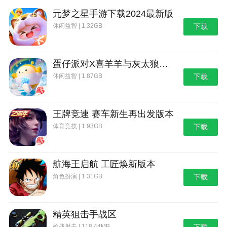
元梦之星手游下载2024最新版
休闲益智 | 1.32GB
下载
蛋仔派对X喜羊羊与灰太狼联动第二弹版本
休闲益智 | 1.87GB
下载
王牌竞速 赛车新生再出发版本
体育竞技 | 1.93GB
下载
航海王启航 工匠焕新版本
角色扮演 | 1.31GB
下载
精英狙击手战区
枪战射击 | 118.44MB