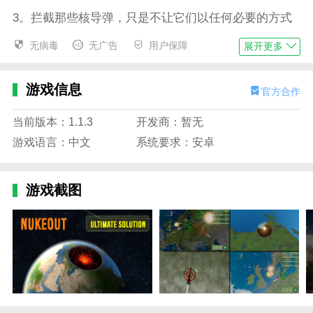
3。拦截那些核导弹，只是不让它们以任何必要的方式
击中地球；
无病毒
无广告
用户保障
展开更多
核战争模拟游戏中文版游戏性
1。首先，原子弹爆炸等于失败。防止放射性废物，享
游戏信息
官方合作
受美好时光。
当前版本：1.1.3
开发商：暂无
2。在多人模拟游戏中挑战你的朋友或随机玩家。
游戏语言：中文
系统要求：安卓
3。尽最大努力阻止核火箭并最终消除核辐射。重要的
是时间和准确性。
游戏截图
核战争模拟游戏中文版游戏评测
以上就是求知手游系列带来的全部游戏内容。这取决于
玩家如何找到拦截核武器或用核武器发动战争的方法。
边肖相信它一定会满足玩家的期望！快来知识软件网下
载试试吧！