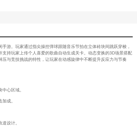
闲手游。玩家通过指尖操控弹球跟随音乐节拍在立体砖块间跳跃穿梭，
并支持玩家上传个人喜爱的歌曲自动生成关卡。动态变换的3D场景搭配
解压与竞技挑战的特性，让玩家在动感旋律中不断提升反应力与节奏
块中心区域。
击加成。
轨道设计。