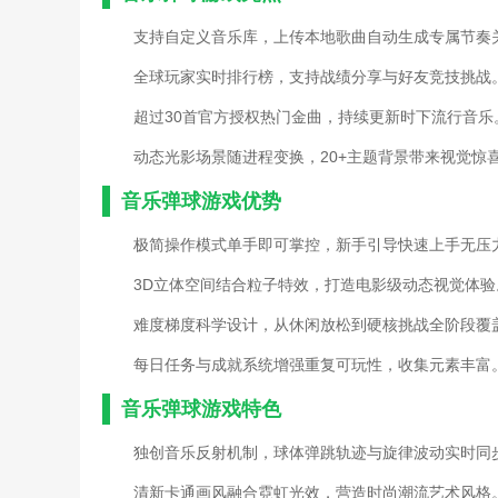
支持自定义音乐库，上传本地歌曲自动生成专属节奏
全球玩家实时排行榜，支持战绩分享与好友竞技挑战
超过30首官方授权热门金曲，持续更新时下流行音乐
动态光影场景随进程变换，20+主题背景带来视觉惊
音乐弹球游戏优势
极简操作模式单手即可掌控，新手引导快速上手无压
3D立体空间结合粒子特效，打造电影级动态视觉体验
难度梯度科学设计，从休闲放松到硬核挑战全阶段覆
每日任务与成就系统增强重复可玩性，收集元素丰富
音乐弹球游戏特色
独创音乐反射机制，球体弹跳轨迹与旋律波动实时同
清新卡通画风融合霓虹光效，营造时尚潮流艺术风格