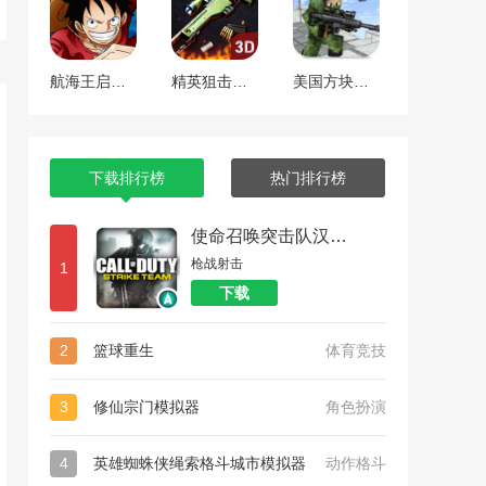
航海王启航 工匠焕新版本
精英狙击手战区
美国方块狙击手生存
下载排行榜
热门排行榜
使命召唤突击队汉化版
枪战射击
1
下载
2
篮球重生
体育竞技
3
修仙宗门模拟器
角色扮演
4
英雄蜘蛛侠绳索格斗城市模拟器
动作格斗