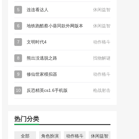
5
连连看达人
休闲益智
6
地铁跑酷蔡小葵同款外网版本
休闲益智
7
文明时代4
动作格斗
8
熊出没逃脱之路
找物解谜
9
修仙世家模拟器
动作格斗
10
反恐精英cs1.6手机版
枪战射击
热门分类
全部
角色扮演
动作格斗
休闲益智