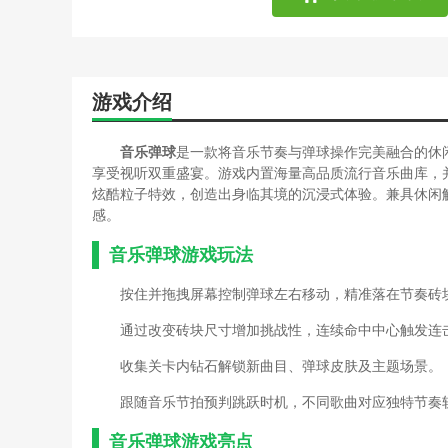
游戏介绍
音乐弹球
是一款将音乐节奏与弹球操作完美融合的休
享受视听双重盛宴。游戏内置海量高品质流行音乐曲库，
炫酷粒子特效，创造出身临其境的沉浸式体验。兼具休闲
感。
音乐弹球游戏玩法
按住并拖拽屏幕控制弹球左右移动，精准落在节奏砖
通过改变砖块尺寸增加挑战性，连续命中中心触发连
收集关卡内钻石解锁新曲目、弹球皮肤及主题场景。
跟随音乐节拍预判跳跃时机，不同歌曲对应独特节奏
音乐弹球游戏亮点