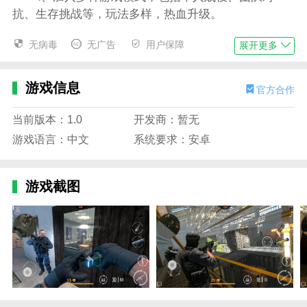
抗、生存挑战等，玩法多样，热血升级。
勇者无敌枪战游戏玩法
无病毒
无广告
用户保障
展开更多
1、游戏操作简单易上手，玩家通过滑动屏幕瞄
准、点击射击，灵活控制角色移动和换弹；
游戏信息
官方合作
2、任务中玩家需根据战场形势灵活变换武器与位
置，利用掩体、爆破物等展开战术行动；
当前版本：1.0
开发商：暂无
游戏语言：中文
系统要求：安卓
3、敌人AI高度智能化，会主动进攻、躲避、包
抄，带来更多挑战与变数；
游戏截图
4、完成战斗任务可获得金币与装备，用于升级枪
械、解锁新角色与技能。
勇者无敌枪战游戏特色
1、逼真的枪战画面与爆炸效果，战场氛围浓厚，
营造沉浸式的作战体验；
2、多样化的战场环境，从废墟都市、沙漠基地到