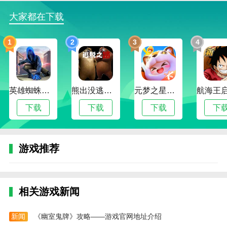
雨夜港口，每个场景都独具特色；
大家都在下载
3、支持多人联网对战，与全球玩家展开紧张刺激
的竞技对决，考验团队合作与操作实力；
1
2
3
4
4、丰富的成长系统与角色养成机制，让玩家不断
提升实力，打造专属战斗风格。
勇者无敌枪战游戏内容
英雄蜘蛛侠绳索格斗城市模拟器
熊出没逃脱之路
元梦之星手游下载2024最新版
1、包含主线剧情模式与挑战副本，玩家将从新兵
下载
下载
下载
下
成长为特战精英，完成各种高难度任务；
2、武器升级系统可通过收集材料与金币提升射
速、精准度、伤害值，打造终极战斗利器；
游戏推荐
3、游戏提供丰富的角色皮肤与装备自定义功能，
打造个性化战士形象；
相关游戏新闻
4、每日任务、活动赛事与限时挑战不断推出，保
证游戏内容持久更新、乐趣不断。
新闻
《幽室鬼牌》攻略——游戏官网地址介绍
勇者无敌枪战游戏测评