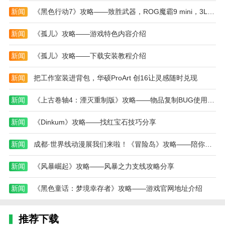
新闻
《黑色行动7》攻略——致胜武器，ROG魔霸9 mini，3L机身、200+帧战力
勇者无敌枪战游戏以其出色的画面表现与畅快的射
击手感，赢得了广大玩家的喜爱。游戏不仅在玩法上充
新闻
《孤儿》攻略——游戏特色内容介绍
满节奏感与战术深度，更通过真实的枪械体验和紧张的
战场节奏带来了极强的沉浸感。不论你是喜欢PVP竞技
新闻
《孤儿》攻略——下载安装教程介绍
还是单人闯关，勇者无敌枪战游戏都能满足你的战斗欲
望。多样的武器搭配、丰富的地图设计和持续更新的活
新闻
把工作室装进背包，华硕ProArt 创16让灵感随时兑现
动内容，让每一次战斗都成为热血的战斗之旅。如果你
新闻
《上古卷轴4：湮灭重制版》攻略——物品复制BUG使用方法介绍
热衷FPS类枪战游戏，那这款勇者无敌枪战游戏绝对不
容错过。
新闻
《Dinkum》攻略——找红宝石技巧分享
本站为您提供勇者无敌枪战的 手机游戏 ，欢迎大
新闻
成都·世界线动漫展我们来啦！《冒险岛》攻略——陪你快乐过五一！
家记住本站网址，本站是您下载安卓手游app最好的网
站！
新闻
《风暴崛起》攻略——风暴之力支线攻略分享
新闻
《黑色童话：梦境幸存者》攻略——游戏官网地址介绍
推荐下载