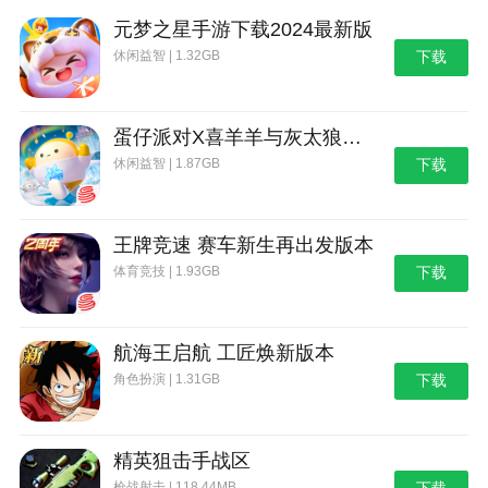
元梦之星手游下载2024最新版
休闲益智 | 1.32GB
下载
蛋仔派对X喜羊羊与灰太狼联动第二弹版本
休闲益智 | 1.87GB
下载
王牌竞速 赛车新生再出发版本
体育竞技 | 1.93GB
下载
航海王启航 工匠焕新版本
角色扮演 | 1.31GB
下载
精英狙击手战区
枪战射击 | 118.44MB