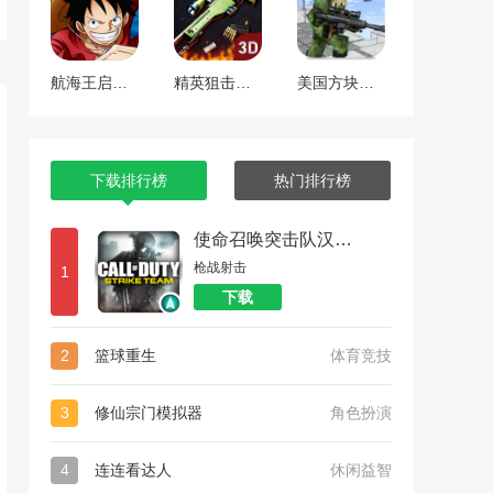
航海王启航 工匠焕新版本
精英狙击手战区
美国方块狙击手生存
下载排行榜
热门排行榜
使命召唤突击队汉化版
枪战射击
1
下载
2
篮球重生
体育竞技
3
修仙宗门模拟器
角色扮演
4
连连看达人
休闲益智