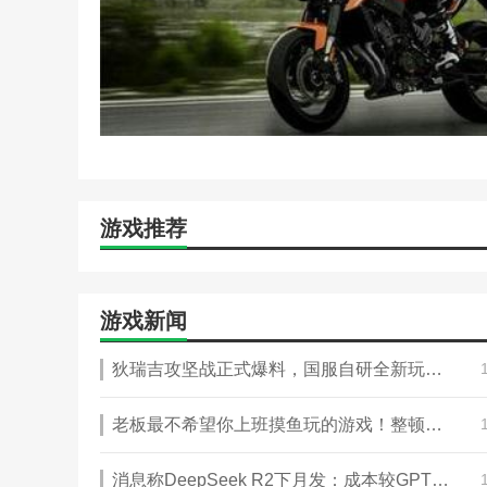
游戏推荐
游戏新闻
狄瑞吉攻坚战正式爆料，国服自研全新玩法、重量级大奖揭晓！
老板最不希望你上班摸鱼玩的游戏！整顿职场题材RPG《恶魔会社：入职》攻略——正式上架Steam
消息称DeepSeek R2下月发：成本较GPT降97%