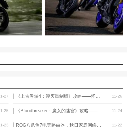
11-27
《上古卷轴4：湮灭重制版》攻略——怪物刷新机制介绍
11-26
11-25
《Bloodbreaker：魔女的迷宫》攻略—— 带领玩家踏入Roguevania世界
11-24
11-23
ROG八爪鱼7电竞路由器，秋日家庭网络升级的不二之选
11-22