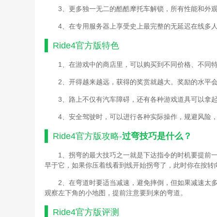
3、更多独一无二的酷酷摩托车解锁，所有性能和外
4、在专用服务器上享受史上最完整的无延迟在线多
Ride4官方版
特色
1、在游戏中的商店里，可以购买到不同价格、不同
2、开得越来越远，获得的奖赏就越大。奖励的水平
3、路上不仅有汽车障碍，还有各种游戏道具可以拿
4、安全驾驶时，可以进行各种实际操作，规避风险
Ride4官方版
攻略-
过弯技巧是什么？
1、拐弯的最大技巧之一就是下达指令的时机要提前
早于它，如果你压着线看到线开始拐弯了，此时你在按转
2、在弯道时要适当减速，避免摔倒，但如果减速太
观察左下角的小地图，提前注意要到来的弯道。
Ride4官方版
评测