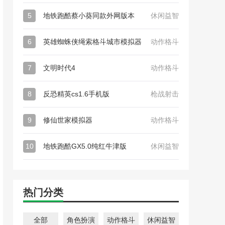
5
地铁跑酷蔡小葵同款外网版本
休闲益智
6
英雄蜘蛛侠绳索格斗城市模拟器
动作格斗
7
文明时代4
动作格斗
8
反恐精英cs1.6手机版
枪战射击
9
修仙世家模拟器
动作格斗
10
地铁跑酷GX5.0纯红牛津版
休闲益智
热门分类
全部
角色扮演
动作格斗
休闲益智