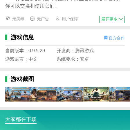
你可以交换和使用它们。
绝地求生手机版官网下载安装游戏亮点
无病毒
无广告
用户保障
展开更多
非常好的射击游戏。玩家还可以经历惊险的荒野战
斗。画面精美，玩法有趣。
游戏信息
官方合作
全新的内容让你可以尽情的游玩和体验，全新的主
题玩法可以带给你更多的乐趣。
当前版本：0.9.5.29
开发商：腾讯游戏
游戏语言：中文
系统要求：安卓
丰富的组合将为你提供不同的体验，更多有趣的模
式将为你提供最有趣的战斗过程。
游戏截图
各种各样的武器装备可以自由选择，丰富多样的玩
法可以给你带来最好的乐趣。
绝地求生手机版官网下载安装游戏特色
以新颖独特的大逃杀挑战为特色，为玩家提供了难
以置信的流畅游戏体验。
大家都在下载
在第一人称和第三人称视角之间自由切换。多种对