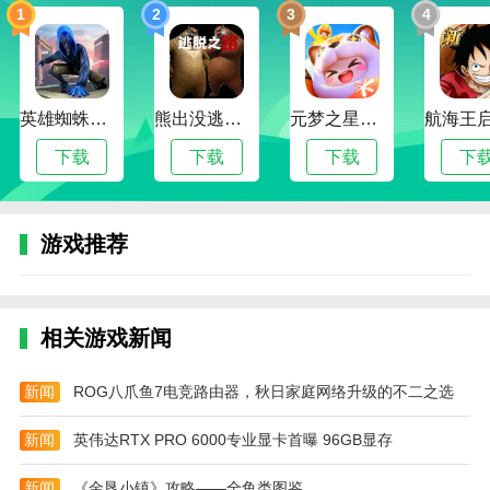
抗模式开启无尽的冒险，有趣的对抗带来激动人心的冒
1
2
3
4
险。
可以获得的真实经验都是不同的。这些场景都非常
逼真，就好像你就在那里一样。
英雄蜘蛛侠绳索格斗城市模拟器
熊出没逃脱之路
元梦之星手游下载2024最新版
试用服务器允许玩家提前尝试游戏的新玩法，新物
下载
下载
下载
下
品以及各种改进和修复。
绝地求生手机版官网下载安装怎么玩
游戏推荐
在游戏开始时，所有进入比赛的玩家将聚集在一个
大广场或其他地方。等待一段时间后，他们将被战斗机
一起分配到各个地区。
相关游戏新闻
在跳伞到你想去的地方后，你必须迅速收集补给，
以确保你在遇到其他玩家时在武器和装备上有明显的领
新闻
ROG八爪鱼7电竞路由器，秋日家庭网络升级的不二之选
先优势。
随着游戏安全区的不断缩小，玩家需要根据自己与
新闻
英伟达RTX PRO 6000专业显卡首曝 96GB显存
安全区的位置关系制定相应的转移路线，同时也要考虑
到被其他玩家阻挡的潜在危险。
新闻
《金垦小镇》攻略——全鱼类图鉴