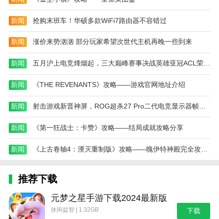
通过不断转移和收集武器、弹药和药品，到达最后
新闻
抢购末班车！华硕多款WiFi7路由器不容错过
一圈时，能够击败对手的玩家将成功赢得大逃杀，并获
得最高奖励。
新闻
涨价来势汹汹 部分玩家希望次世代主机再晚一些到来
绝地求生手机版官网下载安装游戏评价
新闻
五月沪上电竞烽烟起，三大巅峰赛事决战英雄亚冠ACL荣耀之巅
玩家将与来自世界各地的对手同台竞技，体验多元
新闻
《THE REVENANTS》攻略——游戏官网地址介绍
文化的碰撞与交流。
游戏提供了第一人称和第三人称视角模式，以满足
新闻
射击游戏新晋神屏，ROG超杀27 Pro二代电竞显示器帧速之王！
不同玩家的不同视角偏好。
新闻
《第一狂战士：卡赞》攻略——结局成就攻略分享
丰富的武器系统：不断更新的游戏内容为玩家提供
了一个充满挑战和变化的战场。
新闻
《上古卷轴4：湮灭重制版》攻略——魄伊特神殿完全攻略分享
本站为您提供绝地求生 手机版官网下载安装的 手
机游戏 ，欢迎大家记住本站网址，本站是您下载安卓
推荐下载
手游app最好的网站！
元梦之星手游下载2024最新版
休闲益智 | 1.32GB
下载