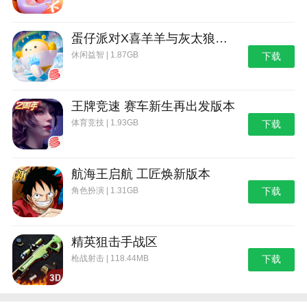
蛋仔派对X喜羊羊与灰太狼联动第二弹版本
休闲益智 | 1.87GB
下载
王牌竞速 赛车新生再出发版本
体育竞技 | 1.93GB
下载
航海王启航 工匠焕新版本
角色扮演 | 1.31GB
下载
精英狙击手战区
枪战射击 | 118.44MB
下载