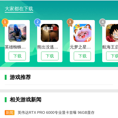
大家都在下载
7、击杀地牢中的敌人后可以获得钥匙，使用钥匙
可以开启下一个房间。
1
2
3
4
8、被敌人消灭后，系统会为你记录本局的数据，
你可以不断的刷新记录。
烛火地牢2游戏技巧
英雄蜘蛛侠绳索格斗城市模拟器
熊出没逃脱之路
元梦之星手游下载2024最新版
1、玩家在游戏里面击倒敌人之后，就可以解锁下
下载
下载
下载
下
一关的钥匙。
2、在游戏里面你可以加强自己的角色的战斗能
力，就可以不断的升级角色的等级。
游戏推荐
3、你可以不断的进行挑战，就可以获得很多强大
的武器。
相关游戏新闻
4、选择不同的模式给你带来的玩法也是不同的。
烛火地牢2游戏特色
新闻
英伟达RTX PRO 6000专业显卡首曝 96GB显存
1、高度自由：没有固定的故事情节。玩家可以自