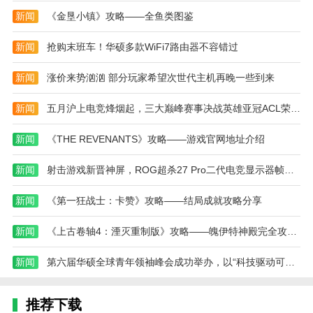
由探索地下城，并选择自己的前进方向。每一次冒险都
新闻
《金垦小镇》攻略——全鱼类图鉴
是独一无二的。
新闻
抢购末班车！华硕多款WiFi7路由器不容错过
2、强大的战略导向：面对随机生成的敌人和陷
阱，玩家需要制定适当的战斗策略来应对各种挑战。
新闻
涨价来势汹汹 部分玩家希望次世代主机再晚一些到来
3、中等难度：游戏的难度设置合理，既具有挑战
新闻
五月沪上电竞烽烟起，三大巅峰赛事决战英雄亚冠ACL荣耀之巅
性，又不会让玩家过于沮丧。通过不断的尝试和学习，
玩家可以逐渐提高自己的战斗技能。
新闻
《THE REVENANTS》攻略——游戏官网地址介绍
4、社区互动：支持多人在线战斗。玩家可以邀请
新闻
射击游戏新晋神屏，ROG超杀27 Pro二代电竞显示器帧速之王！
朋友一起玩，或者在社区中分享他们的冒险经历，以增
加游戏的乐趣。
新闻
《第一狂战士：卡赞》攻略——结局成就攻略分享
烛火地牢2游戏优势
新闻
《上古卷轴4：湮灭重制版》攻略——魄伊特神殿完全攻略分享
1、自主开发：由独立开发者打造，游戏设计充满
创新和独特性，为玩家带来不同的游戏体验。
新闻
第六届华硕全球青年领袖峰会成功举办，以“科技驱动可持续”赋能全球青年
2、简单易上手：操作方法直观易懂。即使是新手
推荐下载
玩家也可以快速掌握基本的游戏玩法，并快速沉浸在令