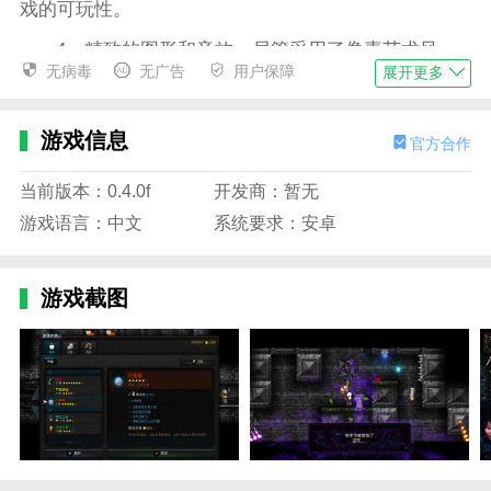
戏的可玩性。
4、精致的图形和音效：尽管采用了像素艺术风
无病毒
无广告
用户保障
展开更多
格，但游戏具有美丽的图形、明亮的色彩和逼真的音
效，营造出身临其境的游戏氛围。
游戏信息
官方合作
烛火地牢2游戏攻略
1、在本站下载并安装烛火地牢2，点击开始即可。
当前版本：0.4.0f
开发商：暂无
2、游戏总共设置了三种模式，分别为单人游戏，
游戏语言：中文
系统要求：安卓
沙发合作以及在线合作，同时还支持使用谷歌账号进行
云存档功能。
游戏截图
3、进入游戏后可以在初始城堡购买各种装备。
4、还可以在城堡中的各种人物展开对话，触发各
种剧情。
5、拾取钥匙后即可进入地牢闯关。
6、左侧可以控制角色移动，右侧是防御、攻击以
及跳跃按钮。