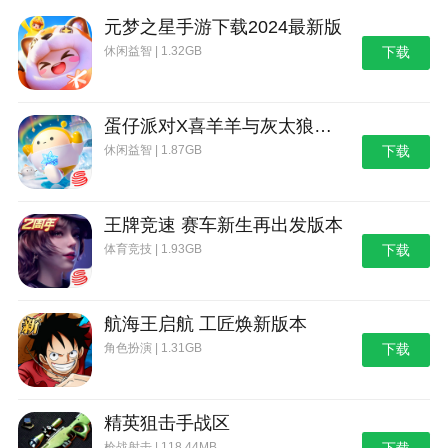
人兴奋的冒险中。
元梦之星手游下载2024最新版
3、高重播价值：由于Roguelike元素的存在和高度
休闲益智 | 1.32GB
下载
自由的游戏玩法，玩家可以多次玩，每次都能体验到不
同的乐趣。
蛋仔派对X喜羊羊与灰太狼联动第二弹版本
4、免费游戏：游戏完全免费，无需应用内购买。
休闲益智 | 1.87GB
下载
玩家可以放心下载，充分享受它带来的乐趣。
更新内容
王牌竞速 赛车新生再出发版本
v0.4.0f版本
体育竞技 | 1.93GB
下载
选项：修复了可能阻止读取或写入选项的错误。
菜单：修复了Core Supporter Pack菜单中的一个问
航海王启航 工匠焕新版本
题。
角色扮演 | 1.31GB
下载
本站为您提供烛火地牢2 中文版的 手机游戏 ，欢
迎大家记住本站网址，本站是您下载安卓手游app最好
的网站！
精英狙击手战区
枪战射击 | 118.44MB