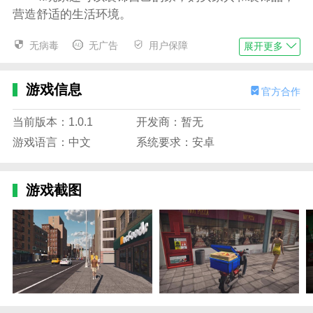
营造舒适的生活环境。
外卖模拟器 游戏免费安装入口亮点
无病毒
无广告
用户保障
展开更多
1.游戏中包含的订单数据不同。
2.需要在游戏中快速启动相应的冒险!
游戏信息
官方合作
3.探索这座广阔的城市，并对其进行有效管理!
当前版本：1.0.1
开发商：暂无
4.相应的挑战模式也具有很高的质量。
游戏语言：中文
系统要求：安卓
5.能够快速赢得游戏中的最后一个挑战!
游戏截图
6.最好打开这个游戏中最好的沙盒挑战!
外卖模拟器 游戏免费安装入口优势
1.玩家可以在游戏中查看他们的食物配送路线并设
置导航系统。
2.让他们可以查看自己的订单，用户可以在配送中
完成整体规划。