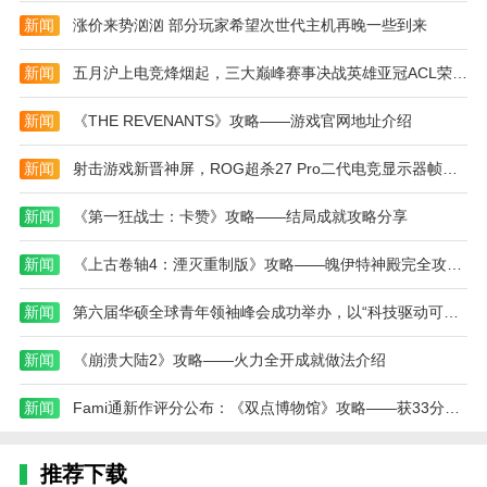
升级您的车辆，您还可以购买各种物品来装饰您的房
新闻
涨价来势汹汹 部分玩家希望次世代主机再晚一些到来
子。
新闻
五月沪上电竞烽烟起，三大巅峰赛事决战英雄亚冠ACL荣耀之巅
本站为您提供外卖模拟器 游戏免费安装入口的 手
机游戏 ，欢迎大家记住本站网址，本站是您下载安卓
新闻
《THE REVENANTS》攻略——游戏官网地址介绍
手游app最好的网站！
新闻
射击游戏新晋神屏，ROG超杀27 Pro二代电竞显示器帧速之王！
新闻
《第一狂战士：卡赞》攻略——结局成就攻略分享
新闻
《上古卷轴4：湮灭重制版》攻略——魄伊特神殿完全攻略分享
新闻
第六届华硕全球青年领袖峰会成功举办，以“科技驱动可持续”赋能全球青年
新闻
《崩溃大陆2》攻略——火力全开成就做法介绍
新闻
Fami通新作评分公布：《双点博物馆》攻略——获33分好评
推荐下载