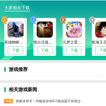
3.游戏中的城市比较真实，街上可能会发生各种事
大家都在下载
情。
4.玩家可以带着配送任务进入各个城市地区，玩家
1
2
3
4
会有一些新的发现。
5.支持在游戏中培训更多外卖人员，并参与配送过
程。
英雄蜘蛛侠绳索格斗城市模拟器
熊出没逃脱之路
元梦之星手游下载2024最新版
6.游戏可以让玩家感受到连接的意义，并通过拿走
下载
下载
下载
下
来连接他人。
外卖模拟器 游戏免费安装入口测评
游戏推荐
外卖模拟器 游戏免费安装入口是一种以外卖为主
题的模拟手游，我们的玩家可以在这个游戏中扮演外卖
店员。您需要做的是通过外卖模拟器的正版免费版本获
取各种外卖订单。我们可以通过外卖赚取佣金，从而不
相关游戏新闻
断升级我们的交通。除了让我们的玩家体验最真实的交
付和带走游戏外，我们还可以通过这款游戏尝试各种有
新闻
抢购末班车！华硕多款WiFi7路由器不容错过
趣的内容。您可以通过外卖模拟器的正版免费版本不断