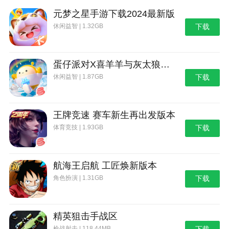
元梦之星手游下载2024最新版
休闲益智 | 1.32GB
下载
蛋仔派对X喜羊羊与灰太狼联动第二弹版本
休闲益智 | 1.87GB
下载
王牌竞速 赛车新生再出发版本
体育竞技 | 1.93GB
下载
航海王启航 工匠焕新版本
角色扮演 | 1.31GB
下载
精英狙击手战区
枪战射击 | 118.44MB