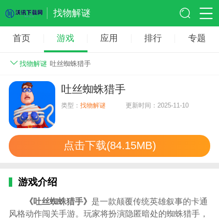
找物解谜
首页
游戏
应用
排行
专题
找物解谜
吐丝蜘蛛猎手
吐丝蜘蛛猎手
类型：
找物解谜
更新时间：2025-11-10
点击下载(84.15MB)
游戏介绍
《吐丝蜘蛛猎手》
是一款颠覆传统英雄叙事的卡通
风格动作闯关手游。玩家将扮演隐匿暗处的蜘蛛猎手，