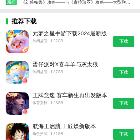
新闻
《幻兽帕鲁》攻略——与《泰拉瑞亚》攻略——大型联动更新！ 今夏上线
推荐下载
元梦之星手游下载2024最新版
休闲益智 | 1.32GB
下载
蛋仔派对X喜羊羊与灰太狼联动第二弹版本
休闲益智 | 1.87GB
下载
王牌竞速 赛车新生再出发版本
体育竞技 | 1.93GB
下载
航海王启航 工匠焕新版本
角色扮演 | 1.31GB
下载