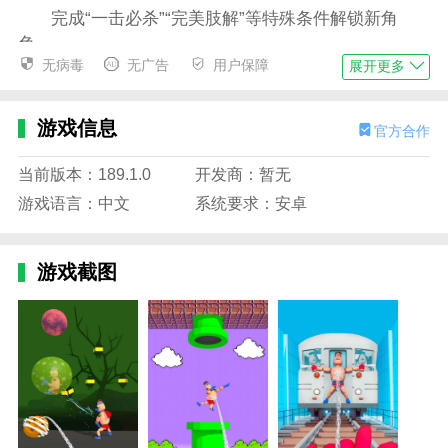
完成“一击必杀”“完美肢解”等特殊条件解锁新角
色。
无病毒
无广告
用户保障
展开更多
吐丝蜘蛛猎手游戏亮点
物理反馈真实：
游戏信息
官方合作
英雄被拉扯时肢体扭曲变形，场景物件呈碎片化崩
塌。
当前版本：189.1.0
开发商：暂无
游戏语言：中文
系统要求：安卓
反派视角创新：
颠覆正义必胜套路，体验作为猎杀者的暗黑快感。
游戏截图
操作极简高爽：
单指滑动瞄准+点击拖拽，瞬间触发炸裂特效。
黑色幽默风格：
英雄造型滑稽夸张，死亡动画充满恶趣味喜感。
吐丝蜘蛛猎手游戏优势