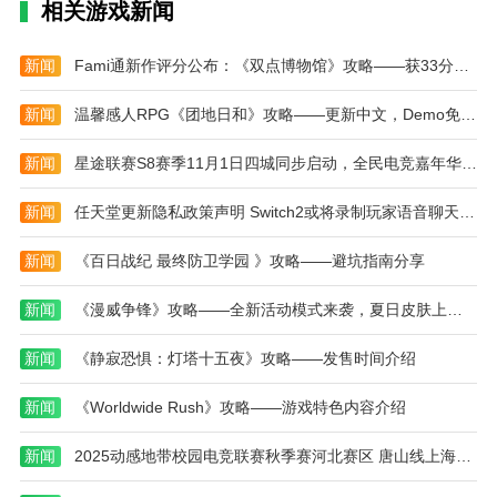
魔法师需优先打断咏唱，机械英雄弱点是核心暴
相关游戏新闻
露。
新闻
Fami通新作评分公布：《双点博物馆》攻略——获33分好评
动态难度平衡：
连续失败自动降低英雄移动速度，保障通关可能。
新闻
温馨感人RPG《团地日和》攻略——更新中文，Demo免费下载游玩
碎片化叙事彩蛋：
新闻
星途联赛S8赛季11月1日四城同步启动，全民电竞嘉年华开启“电竞+”新篇章
关卡背景暗藏猎手与英雄的恩怨线索。
新闻
任天堂更新隐私政策声明 Switch2或将录制玩家语音聊天内容
本站为您提供吐丝蜘蛛猎手的 手机游戏 ，欢迎大
新闻
《百日战纪 最终防卫学园 》攻略——避坑指南分享
家记住本站网址，本站是您下载安卓手游app最好的网
站！
新闻
《漫威争锋》攻略——全新活动模式来袭，夏日皮肤上架游戏商城！
新闻
《静寂恐惧：灯塔十五夜》攻略——发售时间介绍
新闻
《Worldwide Rush》攻略——游戏特色内容介绍
新闻
2025动感地带校园电竞联赛秋季赛河北赛区 唐山线上海选赛11月2日热血启幕！