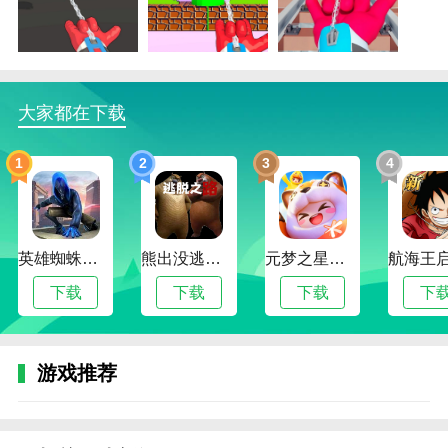
解压效果显著：
即时破坏反馈直击情绪痛点，有效释放压力。
策略深度隐藏：
大家都在下载
研究英雄移动轨迹预判投丝角度，提升关卡效率。
角色收集丰富：
1
2
3
4
解锁30+造型猎奇英雄，每种对应独特撕裂动画。
离线畅玩无忧：
英雄蜘蛛侠绳索格斗城市模拟器
熊出没逃脱之路
元梦之星手游下载2024最新版
无网络要求，随时随地开启猎杀狂欢。
下载
下载
下载
下
吐丝蜘蛛猎手游戏特色
环境杀阵系统：
游戏推荐
优先拖拽英雄至场景边缘，触发秒杀级地形伤害。
英雄能力克制：