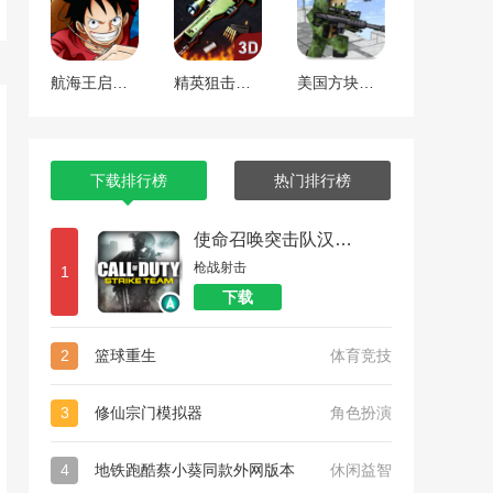
航海王启航 工匠焕新版本
精英狙击手战区
美国方块狙击手生存
下载排行榜
热门排行榜
使命召唤突击队汉化版
枪战射击
1
下载
2
篮球重生
体育竞技
3
修仙宗门模拟器
角色扮演
4
地铁跑酷蔡小葵同款外网版本
休闲益智