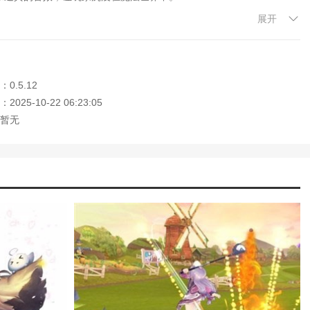
展开
能在这个游戏中找到乐趣和挑战。
开手指发射球。
0.5.12
。游戏的特点是将魔法要素和高尔夫球结合在一起，创造出新的游戏体
025-10-22 06:23:05
飞球，每个球都可以产生不同的特殊效果。例如，火球可以燃烧障碍
暂无
家记住本站网址，本站是您下载安卓手游app最好的网站！