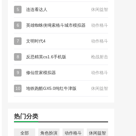
5
连连看达人
休闲益智
6
英雄蜘蛛侠绳索格斗城市模拟器
动作格斗
7
文明时代4
动作格斗
8
反恐精英cs1.6手机版
枪战射击
9
修仙世家模拟器
动作格斗
10
地铁跑酷GX5.0纯红牛津版
休闲益智
热门分类
全部
角色扮演
动作格斗
休闲益智