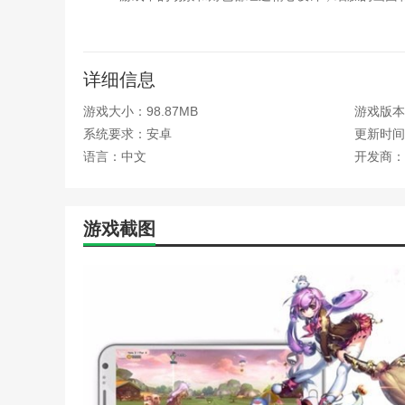
3.无论是高尔夫爱好者还是喜欢魔法元素的选手，都
4.玩家只需点击屏幕确认球的发射方向和力，然后松
详细信息
魔法飞球携带版评测
游戏大小：98.87MB
游戏版本：
游戏还增加了风、重力等难度，提高了游戏的挑战性
系统要求：安卓
更新时间：2
验。游戏中，玩家可以选择火球、水球、雷球等多种魔法
语言：中文
开发商：
物，水球可以平衡。
本站为您提供魔法飞球 携带版的 手机游戏 ，欢迎大
游戏截图