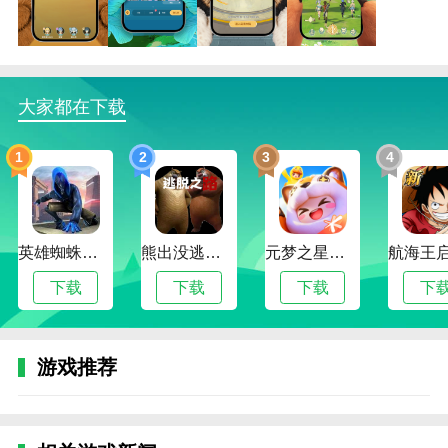
盾抵御伤害，关键时刻扭转战局。
3、骑士：0 敏捷、2 体能、3 技巧，强化防御与减
伤能力。
大家都在下载
4、战士：0 敏捷、3 体能、2 技巧，提升血量与续
航能力。
1
2
3
4
5、刺客：作为前排输出，拥有极快攻击速度，可
凭借高频攻击频繁打断敌人技能，有效干扰敌方节奏。
6、弓箭手：担任后排输出，具备强大群攻能力，
英雄蜘蛛侠绳索格斗城市模拟器
熊出没逃脱之路
元梦之星手游下载2024最新版
关键时刻可召唤雄鹰协同作战，增强团队输出火力。
下载
下载
下载
下
7、魔法师：后排输出核心，擅长运用黑暗魔法施
加各类诅咒效果，对敌人造成持续负面状态与伤害。
游戏推荐
云海之下官网入口评测
游戏中的幻兽设计每一个都是独一无二的，从聪明
的小鸟到天真的小兽，从神秘的元素精灵到威严的龙传