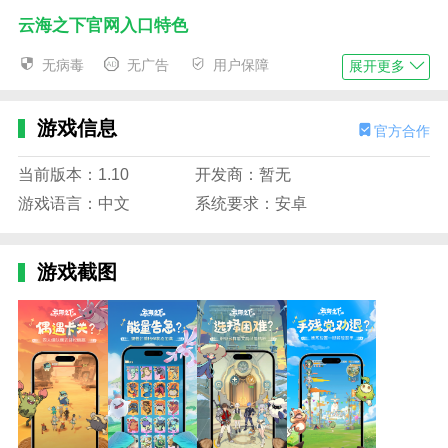
云海之下官网入口特色
1、游戏的地图设计巧妙而广阔，从繁花似锦的森
无病毒
无广告
用户保障
展开更多
林到深不可测的洞穴，从古老的遗迹到悬浮在空中的岛
屿，处处都有等待被发现的秘密和挑战。
游戏信息
官方合作
2、游戏不仅仅满足于视觉上的享受，它在玩法上
也下了很大功夫。
当前版本：1.10
开发商：暂无
游戏语言：中文
系统要求：安卓
3、玩家可以根据幻兽的不同属性进行战略组队，
无论是探索未知的秘密，还是与其他玩家进行友好的讨
论，都可以享受到战略带来的乐趣和成就感。
游戏截图
4、随着游戏进程的深入，还可以解锁更多隐藏的
剧情和魔兽，让你每次登录游戏都有新的发现。
云海之下官网入口游戏攻略-职业介绍
1、学者：后排治疗专家，可释放法术为队友提供
持续生命恢复，保障团队生存能力。
2、祭司：专注于为队友直接恢复生命，并施加护