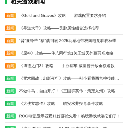
相关游戏新闻
人。他们不仅仅是游戏中的角色，更是有着独立故事的
朋友，等着你去理解，去倾听他们的声音。
新闻
《Gold and Graves》攻略——游戏配置要求介绍
本站为您提供云海之下 官网入口的 手机游戏 ，欢
迎大家记住本站网址，本站是您下载安卓手游app最好
新闻
《寻道大千》攻略——灵脉属性组合选择推荐
的网站！
新闻
“晋“显锋芒 ”移“战到底 2025动感地带校园电竞联赛秋季赛山西赛区 强势开战！
新闻
《原神》攻略——伴爪同行第1关玉墟天外藏羽爪攻略
新闻
《博德之门3》攻略——手办翻车 威世智开放全额退款
新闻
《咒术回战：幻影夜行》攻略——别小看我西宫桃技能介绍
新闻
不做牛马，自由开打！《三国群英传：策定九州》攻略——全平台公测开启！
新闻
《大侠立志传》攻略——临安水井投毒事件攻略
新闻
ROG电竞显示器双11好屏抢先看！畅玩游戏就靠它们了！