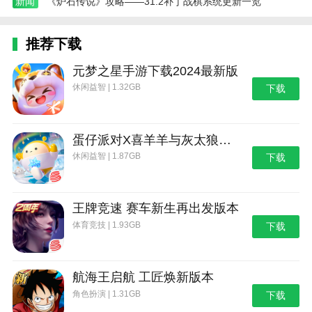
新闻
《炉石传说》攻略——31.2补丁战棋系统更新一览
推荐下载
元梦之星手游下载2024最新版
休闲益智 | 1.32GB
下载
蛋仔派对X喜羊羊与灰太狼联动第二弹版本
休闲益智 | 1.87GB
下载
王牌竞速 赛车新生再出发版本
体育竞技 | 1.93GB
下载
航海王启航 工匠焕新版本
角色扮演 | 1.31GB
下载