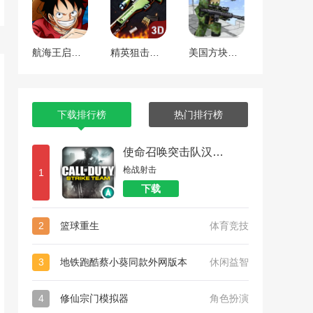
航海王启航 工匠焕新版本
精英狙击手战区
美国方块狙击手生存
下载排行榜
热门排行榜
使命召唤突击队汉化版
枪战射击
1
下载
2
篮球重生
体育竞技
3
地铁跑酷蔡小葵同款外网版本
休闲益智
4
修仙宗门模拟器
角色扮演