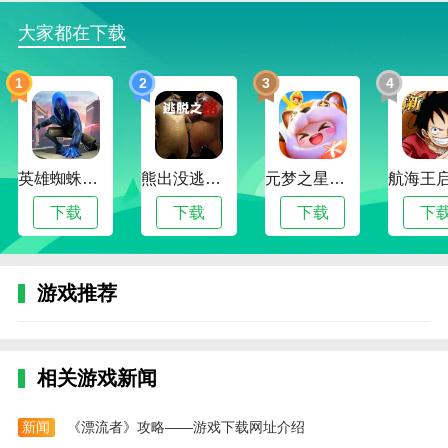
量的社交匹配服务
大家都在下载
- 用户可以通过兴趣爱好、地理位置等条件寻找志
同道合的伙伴
1
2
3
4
- 可以在线发布活动，并邀请其他用户参加，打破
陌生人之间的尴尬感
- 提供线上聊天功能，方便用户在活动前互相了解
英雄蜘蛛侠绳索格斗城市模拟器
熊出没逃脱之路
元梦之星手游下载2024最新版
- 平台逐步建立了信用机制，确保用户的安全和活
下载
下载
下载
下
动质量
应用特色
游戏推荐
1、大家也可以随时聊天，可以谈天说地，有兴趣
的也可以线下约会
2、和你喜欢的用户一起看电影一起吃饭等等，都
相关游戏新闻
是很有意义的事情
3、便捷可靠的互动工具，这里话题多多且更新速
新闻
《漂流者》攻略——游戏下载网址介绍
度快，安全好用的社交神器