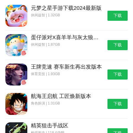
元梦之星手游下载2024最新版
更新日志
休闲益智 | 1.32GB
下载
最新版本：v3.0.4 更新时间：2025-03-01
全新的UI设计，更加简洁舒适的界面。
蛋仔派对X喜羊羊与灰太狼联动第二弹版本
优化用户体验，修复已知BUG
休闲益智 | 1.87GB
下载
王牌竞速 赛车新生再出发版本
体育竞技 | 1.93GB
下载
航海王启航 工匠焕新版本
角色扮演 | 1.31GB
下载
精英狙击手战区
枪战射击 | 118.44MB