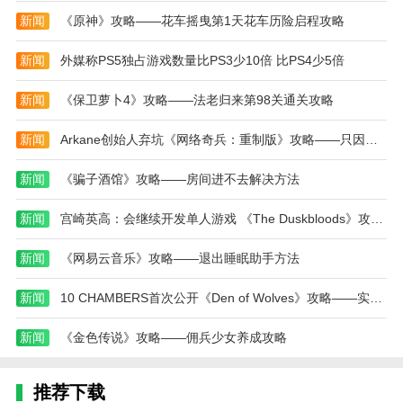
新闻
《原神》攻略——花车摇曳第1天花车历险启程攻略
4、无聊的时候有人陪着你去打发时间，让你再也
不用担心会孤单
新闻
外媒称PS5独占游戏数量比PS3少10倍 比PS4少5倍
小编评价
新闻
《保卫萝卜4》攻略——法老归来第98关通关攻略
在尤伴遇到了一位韩国的语伴，一起学习韩语，感
觉进步很快。通过和他的交流，不仅提高了语言能力，
新闻
Arkane创始人弃坑《网络奇兵：重制版》攻略——只因游戏太难
还了解了当地的文化和习俗。
新闻
《骗子酒馆》攻略——房间进不去解决方法
喜欢上尤伴这个app，因为可以找到很多志同道合
的朋友，一起分享生活点滴，互相支持鼓励。感觉在尤
新闻
宫崎英高：会继续开发单人游戏 《The Duskbloods》攻略——原计划是Switch 1游戏
伴变得更加开心和有意义。
新闻
《网易云音乐》攻略——退出睡眠助手方法
此款软件是一个很有趣的社交软件，可以和全球的
朋友一起学习语言、交流文化。每次与外国朋友聊天，
新闻
10 CHAMBERS首次公开《Den of Wolves》攻略——实机画面
都能学到新知识，扩展自己的视野。
新闻
《金色传说》攻略——佣兵少女养成攻略
此款软件的在线语音功能非常方便，可以随时随地
与朋友进行语言交流，提高自己的口语能力。而且还可
推荐下载
以参加语伴活动，结交更多好友。