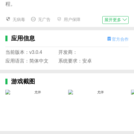
程。
问：尤伴网不是骗人的吧？
无病毒
无广告
用户保障
展开更多
答：尤伴网从来没有欺骗过任何会员，网站资料真
实，都是会员自己注册的，你可以看到每个会员的登陆
应用信息
官方合作
时间；很多人在游伴旅行找到了自己的满意的游伴。我
们一直诚信对待会员，很多会员口碑相传，为我们宣
当前版本：v3.0.4
开发商：
传。尤伴网致力于长期、良性发展，为大家提供一个真
应用语言：简体中文
系统要求：安卓
实、人性化的旅行交友平台。
问：如何防骗？
游戏截图
答：自己需要多加小心，万一被骗了，请向管理员
举报，情况属实的，我们会查封骗子的帐号；如果构成
犯罪的，请及时报案并保管好证据。希望会员真诚相
待，害人之心不可有，防人之心不可无。
应用优势
- 尤伴是一款专业的约伴社交app，为用户提供高质