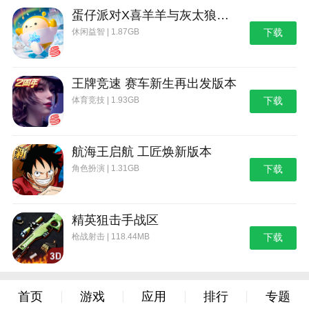
蛋仔派对X喜羊羊与灰太狼联动第二弹版本
休闲益智 | 1.87GB
下载
王牌竞速 赛车新生再出发版本
体育竞技 | 1.93GB
下载
航海王启航 工匠焕新版本
角色扮演 | 1.31GB
下载
精英狙击手战区
枪战射击 | 118.44MB
下载
首页
游戏
应用
排行
专题