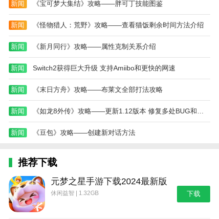
新闻
《宝可梦大集结》攻略——胖可丁技能图鉴
效果。
新闻
《怪物猎人：荒野》攻略——查看猫饭剩余时间方法介绍
更新日志
最新版本：v4.5 更新时间：2025-02-09
新闻
《新月同行》攻略——属性克制关系介绍
更新：产品更新
新闻
Switch2获得巨大升级 支持Amiibo和更快的网速
新闻
《末日方舟》攻略——布莱文全部打法攻略
新闻
《如龙8外传》攻略——更新1.12版本 修复多处BUG和崩溃问题
新闻
《豆包》攻略——创建新对话方法
推荐下载
元梦之星手游下载2024最新版
休闲益智 | 1.32GB
下载