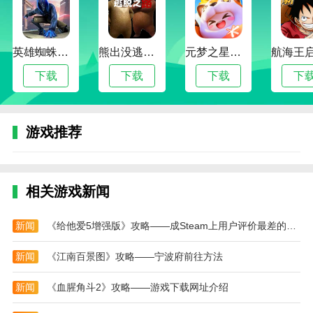
3、还有一些有趣的笑话，资讯等内容，内含精品
语音包
英雄蜘蛛侠绳索格斗城市模拟器
熊出没逃脱之路
元梦之星手游下载2024最新版
4、不管你是想要聊天还是游戏都可以满足你，
下载
下载
下载
下
2265一键就可以快速的设置
小编评价
该款应用程序的效果非常逼真，可以让我听起来像
游戏推荐
男人、女人、小孩甚至动物。每次用这个app都能带给
我和朋友无尽的开心和惊喜。
使用魔音变声精灵录制的语音效果非常清晰，没有
相关游戏新闻
杂音，也不会卡顿。而且支持多种社交平台分享，可以
让更多人一起分享快乐。
新闻
《给他爱5增强版》攻略——成Steam上用户评价最差的GTA游戏
该应用的操作简单，界面清晰易懂，而且音质效果
新闻
《江南百景图》攻略——宁波府前往方法
也非常好。绝对是给语音聊天增添乐趣的必备工具！
新闻
《血腥角斗2》攻略——游戏下载网址介绍
该应用的界面简洁直观，使用起来也非常方便。只
要选好要变声的效果，点击录音按钮，就能得到惊喜的