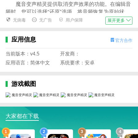
魔音变声精灵提供取消变声效果的功能。在编辑音
频时，您可以选择“还原”选项，将音频恢复为原始状
态。
无病毒
无广告
用户保障
展开更多
问：我可以自定义我的声音效果吗？
应用信息
官方合作
当然可以。魔音变声精灵提供了多种预设的变声类
型，同时也允许用户根据个人需求来调整参数，以获得
当前版本：v4.5
开发商：
更符合自己需求的声音效果。
应用语言：简体中文
系统要求：安卓
问：变声效果是否可以自定义调整？
魔音变声精灵提供了多种预设的变声效果，同时也
游戏截图
支持自定义调整，比如调整音调的高低、音量、速度等
参数来得到满意的变声效果。
应用特色
大家都在下载
1、会有很多不同的音效分享给你，无论男女
2、实时变声游戏和聊天时实时变声，变女，女变
1
2
3
4
男，大叔变萝莉，小孩变男，艾伯特诺伯斯