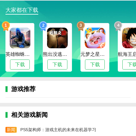
比如让小度学习新的技能，听懂我们说的话之类
大家都在下载
的。就像小米的小爱机器人一样。而且这款APP是可以
直接去购买可以连接的百度商品的哦！需要的用户快来
1
2
3
4
下载吧！
应用特色
1、语音助手超便捷，一句话召唤小度来帮你
英雄蜘蛛侠绳索格斗城市模拟器
熊出没逃脱之路
元梦之星手游下载2024最新版
2、可以轻松拥有black技术，您可以定制自己的内
下载
下载
下载
下
容，每一个都非常有趣
3、新增小地图搜索目的地查询更方便
游戏推荐
4、支持批量导入通讯录，快速找到你的联系人
小编评价
1、有四五次了。晚上睡觉声控关灯，第二天起来
相关游戏新闻
没开灯，直接出门了。晚上回来，发现灯是亮着的，查
了历史记录，没有发现开灯指令，不知是灯泡问题还是
新闻
PS5架构师：游戏主机的未来在机器学习
小度问题。另外小度大金刚，偶尔会看到在没说话的时