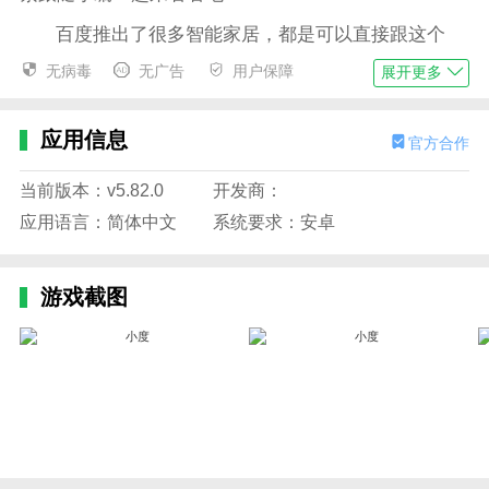
百度推出了很多智能家居，都是可以直接跟这个
APP联网声控的。
无病毒
无广告
用户保障
展开更多
而在首页，我们可以直接点击右下角，说出自己想
要的操作，这样小度就可以帮我们完成这些操作啦！
应用信息
官方合作
我们也可以点击【我的】，选择添加设备，可以添
当前版本：v5.82.0
开发商：
加自己关联的设备。
应用语言：简体中文
系统要求：安卓
可以添加的设备有很多，不只是百度的产品哦！小
伙伴们赶紧来下载！让高科技包围你！
游戏截图
小度和小度在家app有什么区别？
小度跟小度在家app有什么区别呢？其实区别不
大，这两款都是小度，只不过小度在家更注重对家里设
备的只能AI设置。
而小度APP，我们不仅仅局限于对家居智能化的设
置，更多的还有手机中小度的玩法。