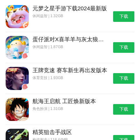
元梦之星手游下载2024最新版
休闲益智 | 1.32GB
下载
蛋仔派对X喜羊羊与灰太狼联动第二弹版本
休闲益智 | 1.87GB
下载
王牌竞速 赛车新生再出发版本
体育竞技 | 1.93GB
下载
航海王启航 工匠焕新版本
角色扮演 | 1.31GB
下载
精英狙击手战区
枪战射击 | 118.44MB