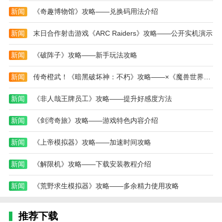
候，上面灯带会有红色转圈圈，不知是不是在偷偷发指
新闻
《奇趣博物馆》攻略——兑换码用法介绍
令
新闻
末日合作射击游戏《ARC Raiders》攻略——公开实机演示
2、小度，是百度推出的一款人工智能助手，使用
该工具可以连接品牌智能硬件，通过它就能使用语音控
新闻
《破阵子》攻略——新手玩法攻略
制智能设备，这会给为生活带来更多便捷的体验
新闻
传奇橙武！《暗黑破坏神：不朽》攻略——×《魔兽世界》攻略——联动典藏版【灰烬使者】武器皮肤亮相
3、半夜三更发短信告诉我续费会员成功，把我吵
醒了，那个看护助手，我明明设置了时间段，刚设置完
新闻
《非人哉王牌员工》攻略——提升好感度方法
退出点进去一看又变成全天看护，搞得半夜三更在那里
告诉我屏幕前有人在动，想吓死我吗，还有想找客服永
新闻
《剑湾奇旅》攻略——游戏特色内容介绍
远找不到
新闻
《上帝模拟器》攻略——加速时间攻略
更新日志
最新版本：v5.82.0 更新时间：2024-12-14
新闻
《解限机》攻略——下载安装教程介绍
修改已知问题，优化体验。
新闻
《荒野求生模拟器》攻略——多余精力使用攻略
推荐下载