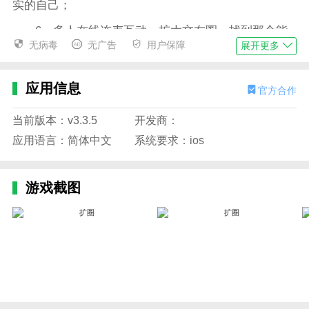
实的自己；
6、多人在线连麦互动，扩大交友圈，找到那个能
无病毒
无广告
用户保障
展开更多
听懂你的人。
常见问题
应用信息
官方合作
1.如何参加附近的活动？
"扩圈"APP会根据用户所在位置推荐附近的活动，
当前版本：v3.3.5
开发商：
用户可以点击活动详情查看具体信息，并选择参与。在
应用语言：简体中文
系统要求：ios
活动页面，用户还可以与其他参与者进行沟通交流，以
便更好地了解活动内容和安排。
游戏截图
2.是否可以创建自己的社群？
您可以在扩圈应用中创建属于自己的社群，选择感
兴趣的主题和内容，邀请其他用户加入并参与交流。这
样可以吸引具有相同兴趣的人加入，并推动社群的活跃
度。
3.扩圈应用是否提供安全保障措施？