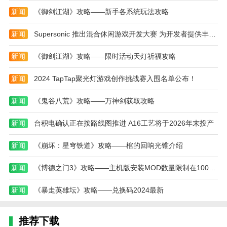
5、感觉聊天无聊的话，还能在线玩小游戏，大家
新闻
《御剑江湖》攻略——新手各系统玩法攻略
一起玩，还能更好的帮你认识更多人
新闻
Supersonic 推出混合休闲游戏开发大赛 为开发者提供丰厚资金支持与专家指导
小编评价
这款软件是一个很有趣的社交app，可以帮助你扩
新闻
《御剑江湖》攻略——限时活动天灯祈福攻略
大自己的社交圈子。通过该app，我认识了很多新朋
新闻
2024 TapTap聚光灯游戏创作挑战赛入围名单公布！
友，参加了很多有趣的活动和聚会。
我喜欢扩圈这个软件，它为我提供了一个广阔的社
新闻
《鬼谷八荒》攻略——万神剑获取攻略
交平台。通过与其他用户互动，我不仅扩大了自己的社
新闻
台积电确认正在按路线图推进 A16工艺将于2026年末投产
交圈子，还学到了很多新知识和见解。
此app的用户群体非常多样化，来自不同的地区和
新闻
《崩坏：星穹铁道》攻略——棺的回响光锥介绍
背景，使得交友的范围更加广泛。我在这里遇到了很多
新闻
《博德之门3》攻略——主机版安装MOD数量限制在100个以内
有趣、有共同爱好的人，并且与他们建立了深厚的友
谊。
新闻
《暴走英雄坛》攻略——兑换码2024最新
本款软件还有一个特别好的功能是可以管理好友关
系，保持联系的同时也可以对不感兴趣的人进行屏蔽或
推荐下载
删除。这样可以保证自己的社交圈是高质量的。