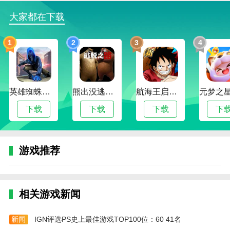
扩圈应用重视用户安全和隐私保护，提供了严格的
大家都在下载
社区管理制度和举报机制，禁止发布不良信息和恶意行
为。您也可以在设置中控制个人信息的可见范围，保护
1
2
3
4
自己的隐私。
应用特色
1、我们还会为你进行智能推荐，帮你找到更多适
英雄蜘蛛侠绳索格斗城市模拟器
熊出没逃脱之路
航海王启航 工匠焕新版本
合你的好友哦，让你们之间更亲密的互动
下载
下载
下载
下
2、扩圈支持语音、视频、图形等方式聊天互动，
促进情感交流
3、在软件里面也可以轻松聊天互动，在线上来交
游戏推荐
友更加靠谱真实
4、轻松的互动平台哦，所有的用户都经过平台严
相关游戏新闻
格审核，让大家满意的在线交友神器！在这里可以认识
超多小伙伴，我们可以随时选择自己感兴趣的用户进行
聊天
新闻
IGN评选PS史上最佳游戏TOP100位：60 41名