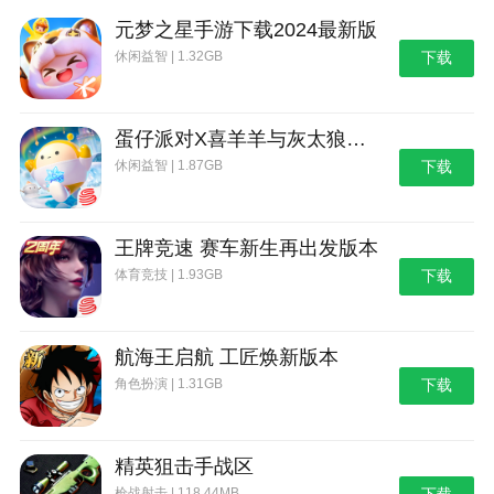
元梦之星手游下载2024最新版
本款软件是一款非常有趣的社交拓展应用！通过扩
休闲益智 | 1.32GB
下载
圈，我可以快速地扩大自己的社交圈子，结识更多有共
同兴趣爱好的朋友。
更新日志
蛋仔派对X喜羊羊与灰太狼联动第二弹版本
最新版本：v3.3.5 更新时间：2024-10-26
休闲益智 | 1.87GB
下载
修复了一些问题,变的更好用了
王牌竞速 赛车新生再出发版本
体育竞技 | 1.93GB
下载
航海王启航 工匠焕新版本
角色扮演 | 1.31GB
下载
精英狙击手战区
枪战射击 | 118.44MB