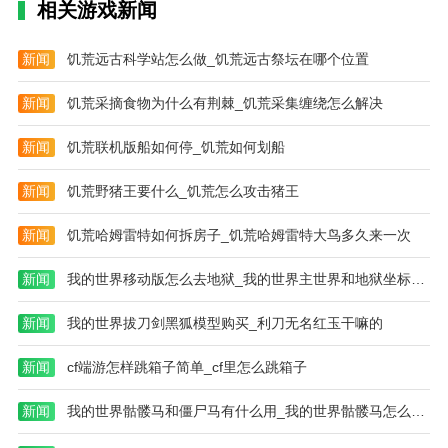
相关游戏新闻
新闻
饥荒远古科学站怎么做_饥荒远古祭坛在哪个位置
新闻
饥荒采摘食物为什么有荆棘_饥荒采集缠绕怎么解决
新闻
饥荒联机版船如何停_饥荒如何划船
新闻
饥荒野猪王要什么_饥荒怎么攻击猪王
新闻
饥荒哈姆雷特如何拆房子_饥荒哈姆雷特大鸟多久来一次
新闻
我的世界移动版怎么去地狱_我的世界主世界和地狱坐标换算
新闻
我的世界拔刀剑黑狐模型购买_利刀无名红玉干嘛的
新闻
cf端游怎样跳箱子简单_cf里怎么跳箱子
新闻
我的世界骷髅马和僵尸马有什么用_我的世界骷髅马怎么穿上马铠