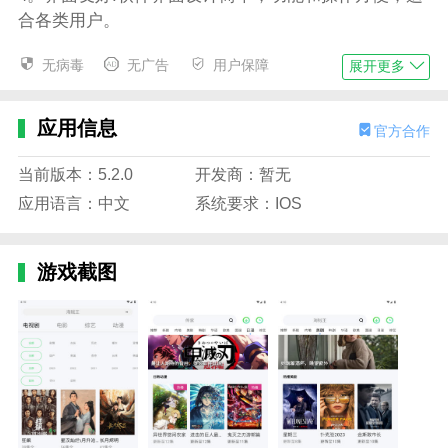
合各类用户。
竹叶视频免费追剧软件功能
无病毒
无广告
用户保障
展开更多
1。在线播放:支持在线播放，用户可以直接在APP上观
看电视剧；
应用信息
官方合作
2。离线下载:方便离线下载观看，可以下载自己喜欢的
剧集在本地观看；
当前版本：5.2.0
开发商：暂无
应用语言：中文
系统要求：IOS
3。播放控制:提供播放进度控制、倍速播放等功能，方
便调整观看节奏；
游戏截图
4。多设备支持:支持多设备登录，用户可以在不同设备
上观看电视剧。
竹叶视频免费追剧软件功能
1。无广告干扰:全程无广告干扰，让用户更好地享受观
影体验；
2。智能推荐:根据用户的观看记录，它可以智能地为用