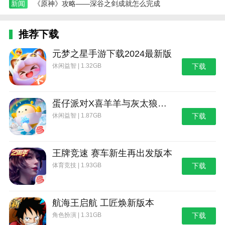
新闻
《原神》攻略——深谷之剑成就怎么完成
推荐下载
元梦之星手游下载2024最新版
休闲益智 | 1.32GB
下载
蛋仔派对X喜羊羊与灰太狼联动第二弹版本
休闲益智 | 1.87GB
下载
王牌竞速 赛车新生再出发版本
体育竞技 | 1.93GB
下载
航海王启航 工匠焕新版本
角色扮演 | 1.31GB
下载