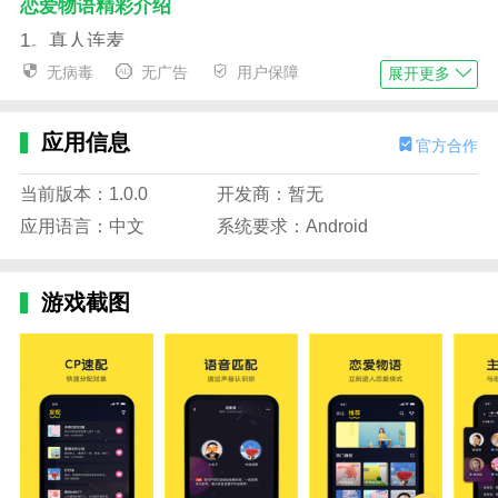
恋爱物语精彩介绍
1。真人连麦
无病毒
无广告
用户保障
展开更多
严格的实名认证审核，妹子可以放心，男方也可以放
心。
应用信息
官方合作
2。自由之声
吼是免费的。你想什么时候说话都可以。
当前版本：1.0.0
开发商：暂无
应用语言：中文
系统要求：Android
3。丰富场景
每一次探索都有惊喜，就像初恋一样，欲罢不能。
游戏截图
4。有趣的游戏
十八种游戏轮流玩，开阔心胸，不受拘束。
恋爱物语优势介绍
1。【热门话题】有趣的聊天为您提供互联网上的热门
话题和各种热门话题，让您聊天既不太热也不太冷。