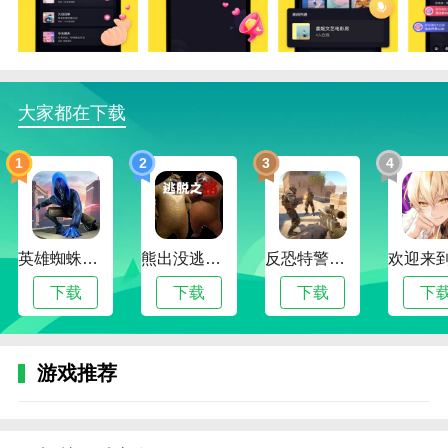
2。【志同道合】这里有很多兴趣圈，在这里你可以找
到和你兴趣相投的朋友。
3。【在线匹配】实时在线匹配，语音匹配，当你遇到
让你兴奋的声音时，快速接话脱单不是梦。
大家都在下载
4。【主题房间】你可以开设一个聊天室，结识你最喜
欢的朋友，并与他们谈论感兴趣的话题。
1
2
3
4
5。【互动交流】参与各种有趣的话题，真人的声音和
视频，防止人们见光就死，与真人聊天。
英雄蜘蛛侠绳索格斗城市模拟器
熊出没逃脱之路
反恐特警行动
下载
下载
下载
下
游戏推荐