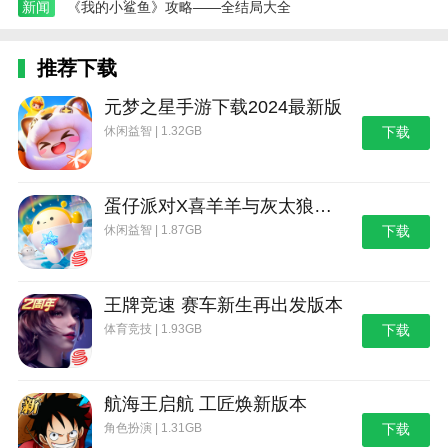
新闻
《我的小鲨鱼》攻略——全结局大全
推荐下载
元梦之星手游下载2024最新版
休闲益智 | 1.32GB
下载
蛋仔派对X喜羊羊与灰太狼联动第二弹版本
休闲益智 | 1.87GB
下载
王牌竞速 赛车新生再出发版本
体育竞技 | 1.93GB
下载
航海王启航 工匠焕新版本
角色扮演 | 1.31GB
下载