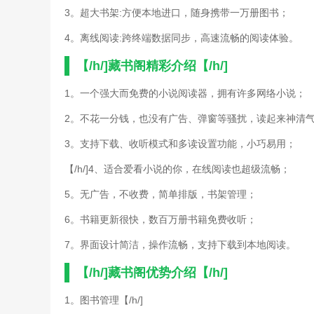
3。超大书架:方便本地进口，随身携带一万册图书；
4。离线阅读:跨终端数据同步，高速流畅的阅读体验。
【/h/]藏书阁精彩介绍【/h/]
1。一个强大而免费的小说阅读器，拥有许多网络小说；
2。不花一分钱，也没有广告、弹窗等骚扰，读起来神清
3。支持下载、收听模式和多读设置功能，小巧易用；
【/h/]4、适合爱看小说的你，在线阅读也超级流畅；
5。无广告，不收费，简单排版，书架管理；
6。书籍更新很快，数百万册书籍免费收听；
7。界面设计简洁，操作流畅，支持下载到本地阅读。
【/h/]藏书阁优势介绍【/h/]
1。图书管理【/h/]