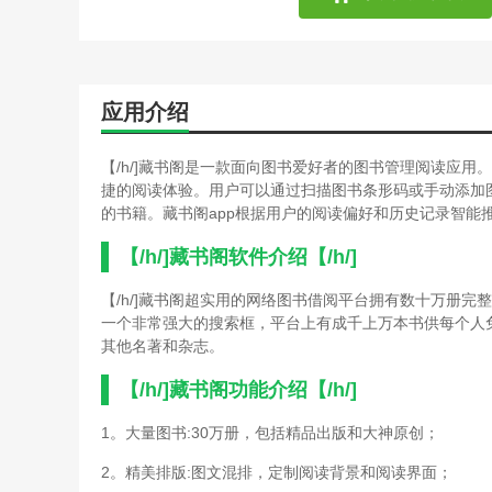
应用介绍
【/h/]藏书阁是一款面向图书爱好者的图书管理阅读应
捷的阅读体验。用户可以通过扫描图书条形码或手动添加
的书籍。藏书阁app根据用户的阅读偏好和历史记录智能
【/h/]藏书阁软件介绍【/h/]
【/h/]藏书阁超实用的网络图书借阅平台拥有数十万册
一个非常强大的搜索框，平台上有成千上万本书供每个人
其他名著和杂志。
【/h/]藏书阁功能介绍【/h/]
1。大量图书:30万册，包括精品出版和大神原创；
2。精美排版:图文混排，定制阅读背景和阅读界面；