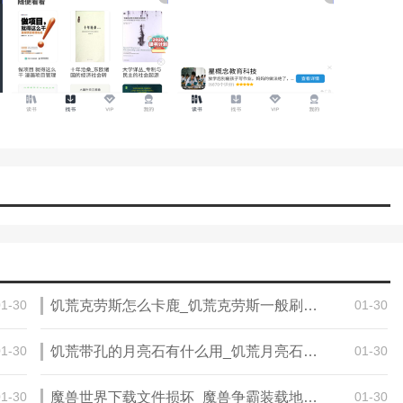
者，体验从“人找书”到“人找书”再到“人找人”的由书链接的社交乐趣。
不容错过。你也可以利用书友的智慧来帮助你选择书籍。
小说每天都有大量小说更新，用户可以随心所欲地阅读，而不必担心读不到
，看你想读什么就好了。
你最好的阅读体验，你喜欢的都在这里。免费小说全集每天给你不一样的精
的完整软件有完整的分类。总有一款适合您，具有简单直观的界面和智
01-30
饥荒克劳斯怎么卡鹿_饥荒克劳斯一般刷在哪里
01-30
01-30
饥荒带孔的月亮石有什么用_饥荒月亮石怎么做
01-30
01-30
魔兽世界下载文件损坏_魔兽争霸装载地图显示错误
01-30