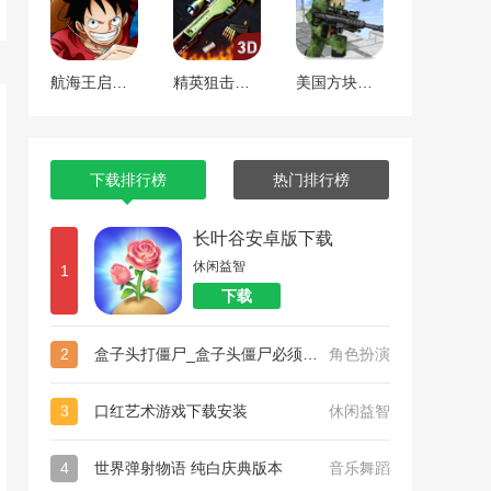
航海王启航 工匠焕新版本
精英狙击手战区
美国方块狙击手生存
下载排行榜
热门排行榜
长叶谷安卓版下载
休闲益智
1
下载
2
盒子头打僵尸_盒子头僵尸必须死官方版正版下载
角色扮演
3
口红艺术游戏下载安装
休闲益智
4
世界弹射物语 纯白庆典版本
音乐舞蹈