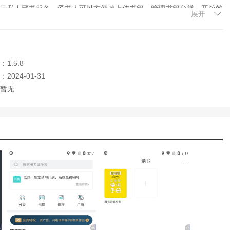
质的云私人藏书服务。爱书人可以方便地上传书籍，管理书籍分类，开放的
展开
借阅指南，可以快速找到想要阅读的书籍，并随时清空缓存，不会占用
1.5.8
的私有财产，可以转让、出借、出售或继承。
2024-01-31
暂无
书，调动书友的力量，帮你找到你想读的书。
在云端，方便你随时查阅。你可以通过标签在不同的书中找到相同的知识
请朋友、同学和同事。加入，一起读好书，分享阅读心得；还可以加入经过