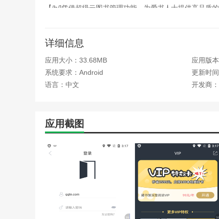
【/h/]凭借超级云图书管理功能，为爱书人士提供高品
书籍可以借阅，私人书籍不能被其他人发现。通过搜索和
手机空间，使内存无负担。
详细信息
2。购买官方电子书【/h/]
应用大小：33.68MB
应用版本：
在【/h/]藏书阁app中购买的正式出版的电子书是书迷
系统要求：Android
更新时间：
3。发起预订请求【/h/]
语言：中文
开发商：
【/h/]如果你找不到你想要的电子书，你也可以找一本
4。知识管理【/h/]
应用截图
【/h/]从书本中获取的知识可以快速整理成笔记并存储
点，这大大提高了知识获取的效率。
5。阅读俱乐部【/h/]
【/h/]你可以为每本书创建一个私人阅读俱乐部，并邀
认证的线下阅读组织，参与线下阅读活动。
6。阅读和社交【/h/]