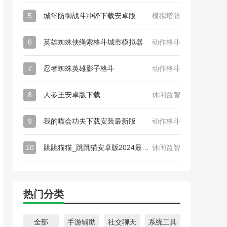
5
城堡防御战斗冲锋下载安卓版
模拟塔防
6
英雄蜘蛛侠绳索格斗城市模拟器
动作格斗
7
忍者蜘蛛英雄影子格斗
动作格斗
8
人参王安卓版下载
休闲益智
9
我的喵会功夫下载安装最新版
动作格斗
10
跳跳猫猫_跳跳猫安卓版2024最新下载
休闲益智
热门分类
全部
手游辅助
社交聊天
系统工具