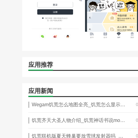
【/h/]你可以在附近找到会藏书的人、读同一本书的人或读
7。导游服务【/h/]
【/h/]名人推荐、好书榜、热门阅读榜、好评榜、精品
【/h/]藏书阁相关建议【/h/]
【/h/]岳畅小说速递将为您推荐最新最好的小说。岳畅
小说。不管你是男生还是女生，这里都有专属的社区推荐
应用推荐
【/h/]用了免费小说全集就爱不释手。免费小说全集给
彩故事，还有很多高质量的精品小说等你来读。免费小说
能搜索的快速结果。我们可以帮你找到你要找的东西。
应用新闻
Wegam饥荒怎么地图全亮_饥荒怎么显示全地图代码
饥荒齐天大圣人物介绍_饥荒神话书说mod介绍
饥荒联机版夏天蜂巢要放雪球发射器吗_饥荒雪球发射器燃料怎么补充