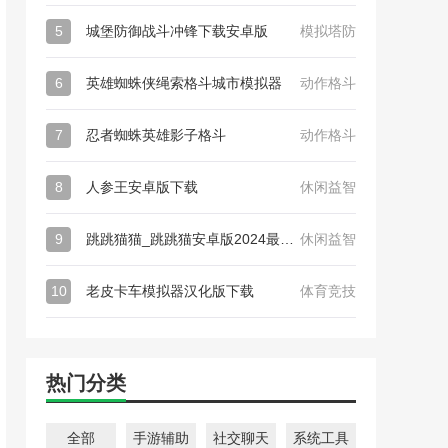
5
城堡防御战斗冲锋下载安卓版
模拟塔防
6
英雄蜘蛛侠绳索格斗城市模拟器
动作格斗
7
忍者蜘蛛英雄影子格斗
动作格斗
8
人参王安卓版下载
休闲益智
9
跳跳猫猫_跳跳猫安卓版2024最新下载
休闲益智
10
老皮卡车模拟器汉化版下载
体育竞技
热门分类
全部
手游辅助
社交聊天
系统工具