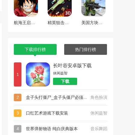
航海王启航 工匠焕新版本
精英狙击手战区
美国方块狙击手生存
下载排行榜
热门排行榜
长叶谷安卓版下载
休闲益智
1
下载
2
盒子头打僵尸_盒子头僵尸必须死官方版正版下载
角色扮演
3
口红艺术游戏下载安装
休闲益智
4
世界弹射物语 纯白庆典版本
音乐舞蹈