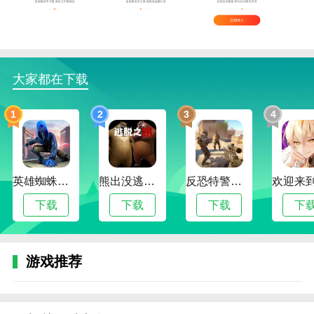
3。数据可视化:图表和数据可视化用于显示记录和统计
信息，更加直观，易于理解；
4。个性化推荐:根据玩家游戏习惯和喜好，推荐适合传
奇游戏和离线挂机的设置。
大家都在下载
贪玩游戏盒软件评估
1
2
3
4
/[k0/] App是一款集成了众多传奇游戏并提供离线挂机战
斗功能的手机应用。具有游戏资源丰富、离线挂机功能
强大、操作简单、社交丰富的优势和特点，为玩家提供
更加轻松舒适的游戏体验。
英雄蜘蛛侠绳索格斗城市模拟器
熊出没逃脱之路
反恐特警行动
下载
下载
下载
下
游戏推荐