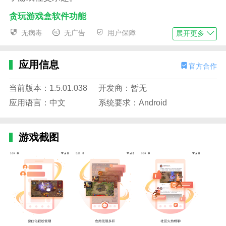
贪玩游戏盒软件功能
1。游戏管理:提供游戏的下载、安装、更新和管理功
无病毒
无广告
用户保障
展开更多
能，方便玩家管理游戏；
2。离线挂机:玩家可以设置离线挂机的时长和奖励，让
应用信息
官方合作
角色在后台自动战斗；
当前版本：1.5.01.038
开发商：暂无
3。社交功能:支持玩家之间的互动交流，包括组队、聊
应用语言：中文
系统要求：Android
天，增加游戏社交乐趣；
4。战绩查询:详细的战绩统计和分析功能，帮助玩家了
游戏截图
解自己的战斗表现和提升空间。
贪玩游戏盒软件优势
1。游戏资源丰富:提供众多经典传奇游戏资源，满足玩
家多样化需求；
2。离线挂机功能:解决了玩家忙碌时无法实时在线的问
题，提高了游戏的便捷性；