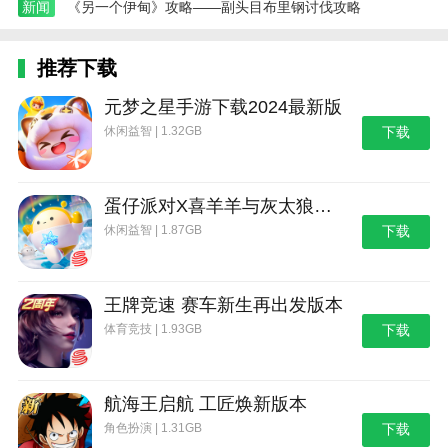
新闻
《另一个伊甸》攻略——副头目布里钢讨伐攻略
推荐下载
元梦之星手游下载2024最新版
休闲益智 | 1.32GB
下载
蛋仔派对X喜羊羊与灰太狼联动第二弹版本
休闲益智 | 1.87GB
下载
王牌竞速 赛车新生再出发版本
体育竞技 | 1.93GB
下载
航海王启航 工匠焕新版本
角色扮演 | 1.31GB
下载