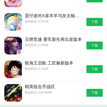
蛋仔派对X喜羊羊与灰太狼联动第二弹版本
休闲益智 | 1.87GB
下载
王牌竞速 赛车新生再出发版本
体育竞技 | 1.93GB
下载
航海王启航 工匠焕新版本
角色扮演 | 1.31GB
下载
精英狙击手战区
枪战射击 | 118.44MB
下载