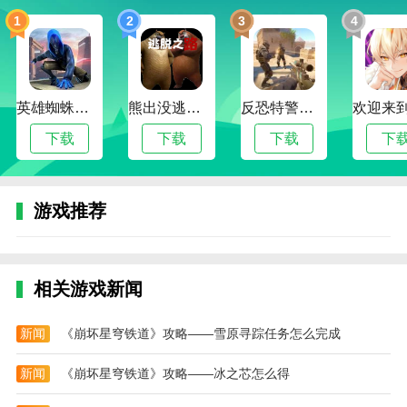
3。游戏中的驾驶体验逼真度高，让玩家感受到真实的
1
2
3
4
路况和车辆性能，体验更加真实；
4。多样化的地形和道路，包括繁忙的城市街道和崎岖
的山路，让你的驾驶精髓得以展现；
英雄蜘蛛侠绳索格斗城市模拟器
熊出没逃脱之路
反恐特警行动
警车追捕模拟器游戏评测
下载
下载
下载
下
警车追捕模拟器是一款非常逼真、高度自由、多样创新
的城市驾驶模拟游戏警车。其真实的驾驶体验，高度逼
真的视觉效果，个性化的警车选择，都为玩家带来了出
游戏推荐
色的游戏体验。同时，游戏中支持多人模式也增加了游
戏的社会性和互动性。
相关游戏新闻
新闻
《崩坏星穹铁道》攻略——雪原寻踪任务怎么完成
新闻
《崩坏星穹铁道》攻略——冰之芯怎么得