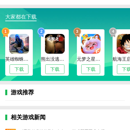
6、右下角还为我们提供了道具使用，使用该道具
可以让你快速通关，但是该道具非常珍贵，建议谨慎使
大家都在下载
用。
1
2
3
4
格斗先生游戏特色
1、个性化技能树：根据自己的战斗风格选择不同
的技能进行升级，打造独特的战斗大师。
英雄蜘蛛侠绳索格斗城市模拟器
熊出没逃脱之路
元梦之星手游下载2024最新版
2、实时战斗模式：除了单人关卡，你还可以在线
与其他玩家竞争，测试自己的实力。
下载
下载
下载
下
3、装备和升级系统：收集和升级武器和装备，增
强角色属性，使战斗更加轻松流畅。
游戏推荐
4、挑战BOSS等级：在每一章结束时，你将面对强
大的老板，需要运用你所有的技能才能获胜。
格斗先生游戏优势
相关游戏新闻
1、易于使用的操作模式：简单直观的控制方法使
初学者能够快速享受游戏的乐趣。