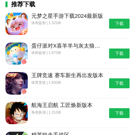
推荐下载
v1.29版本
元梦之星手游下载2024最新版
Bug修复
休闲益智 | 1.32GB
下载
本站为您提供格斗先生 完整版的 手机游戏 ，欢迎
大家记住本站网址，本站是您下载安卓手游app最好的
网站！
蛋仔派对X喜羊羊与灰太狼联动第二弹版本
休闲益智 | 1.87GB
下载
王牌竞速 赛车新生再出发版本
体育竞技 | 1.93GB
下载
航海王启航 工匠焕新版本
角色扮演 | 1.31GB
下载