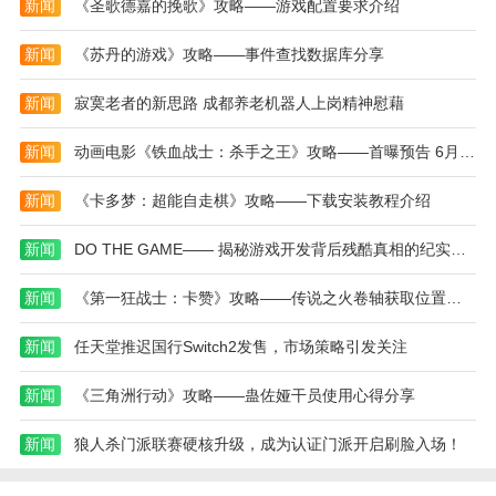
新闻
《圣歌德嘉的挽歌》攻略——游戏配置要求介绍
2、精致的画面质量：高清晰度图形与详细的角色
新闻
《苏丹的游戏》攻略——事件查找数据库分享
建模相结合，营造出身临其境的游戏环境。
新闻
寂寞老者的新思路 成都养老机器人上岗精神慰藉
3、持续的内容更新：开发团队定期发布新的关
卡、角色皮肤和事件，以保持游戏的活力。
新闻
动画电影《铁血战士：杀手之王》攻略——首曝预告 6月6日上映
4、跨平台支持：在PC和移动设备上享受一致和高
新闻
《卡多梦：超能自走棋》攻略——下载安装教程介绍
质量的游戏体验。
格斗先生游戏评测
新闻
DO THE GAME—— 揭秘游戏开发背后残酷真相的纪实真人秀
1、玩家将尝试进行一系列精彩的战斗冒险。游戏
新闻
《第一狂战士：卡赞》攻略——传说之火卷轴获取位置介绍
的上手难度并不高。
新闻
任天堂推迟国行Switch2发售，市场策略引发关注
2、模式不仅仅是这种闯关的玩法，还可以参与格
斗模式，两人PK，非常不错。
新闻
《三角洲行动》攻略——蛊佐娅干员使用心得分享
3、丰富的游戏关卡等你来参与。各种武器和装备
可供您选择。华丽的五官令人震惊。
新闻
狼人杀门派联赛硬核升级，成为认证门派开启刷脸入场！
更新内容