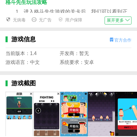
格斗先生玩法攻略
1、进入格斗先生游戏的关卡后，我们可以看到正
上方有着6个拳头标识，其中3黑3黄，3个黑色的拳头会
无病毒
无广告
用户保障
展开更多
影响通关评分，黄色拳头则不会。
2、我们通过按住屏幕不松手，玩家手心会有一条
游戏信息
官方合作
红色射线，这表示的是射击弹道，路径上的敌人都会被
子弹命中，与黑色准星位置无关。
当前版本：1.4
开发商：暂无
游戏语言：中文
系统要求：安卓
3、可以看到松手之后，子弹射出，碰到墙壁会折
返回来，而路径上的敌人已经被命中，上方减少了一个
黄色的拳头标识。
游戏截图
4、这关也是非常简单，三个黄色标识表示我们可
以开三枪，一枪一个敌人即可，只要剩余三个黑色的拳
头即可3星过关。
5、如果你没命中敌人，那你就会减少开枪机会，
例如这次，只剩2个黑色拳头标识时，通关评价只有2
星，但是我们可以选择重试。