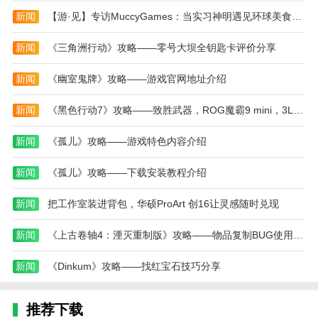
戏环境中灵活调整策略。每个角色都有其独立的控制方
新闻
【游·见】专访MuccyGames：当实习神明遇见环球美食，开启一场舌尖上的冒险
式和动作，逐渐学握这种双手协作的技巧。
新闻
《三角洲行动》攻略——零号大坝全钥匙卡评价分享
3、包含了多达100个关卡，每个关卡都经过精心设
计，随着关卡的推进，难度逐渐升级，各种陷阱，敌人
新闻
《幽室鬼牌》攻略——游戏官网地址介绍
和环墇挑战将接连出现，唯有学握两手配合的要领，才
能破除重重障碍。
新闻
《黑色行动7》攻略——致胜武器，ROG魔霸9 mini，3L机身、200+帧战力
4、独特地引入了解锁道具属性，让玩家可以无障
新闻
《孤儿》攻略——游戏特色内容介绍
碍地探素游戏的广阔世界。
新闻
《孤儿》攻略——下载安装教程介绍
本站为您提供双向灵巧的 手机游戏 ，欢迎大家记
住本站网址，本站是您下载安卓手游app最好的网站！
新闻
把工作室装进背包，华硕ProArt 创16让灵感随时兑现
新闻
《上古卷轴4：湮灭重制版》攻略——物品复制BUG使用方法介绍
新闻
《Dinkum》攻略——找红宝石技巧分享
推荐下载