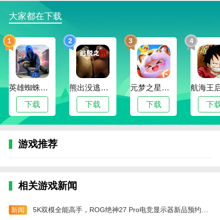
3、骑士可蓄力重击击碎障碍，法师则能冻结时间
大家都在下载
调整走位，两种独特技能需要合理切换与配合，才能突
破复杂机关与谜题。
1
2
3
4
4、游戏内置多个精心设计的关卡，难度层层递
进，不仅考验操作技巧，还需要灵活的应变能力和缜密
的逻辑思维，带来持续的成就感和挑战乐趣。
英雄蜘蛛侠绳索格斗城市模拟器
熊出没逃脱之路
元梦之星手游下载2024最新版
双向灵巧游戏怎么改中文
下载
下载
下载
下
1、打开游戏，点击选择。
2、点击语言。
游戏推荐
3、选择简体中文即可切换。
双向灵巧游戏玩法
相关游戏新闻
1、采用左右手各控制一个角色的方式，通过精确
的手指协调和反应能力来穿越游戏中的各类障碍。
新闻
5K双模全能高手，ROG绝神27 Pro电竞显示器新品预约开启！
2、为了有效地解决难题，你需要在不断变化的游