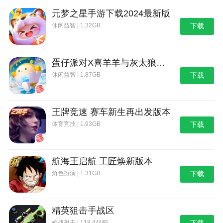
元梦之星手游下载2024最新版
休闲益智 | 1.32GB
下载
蛋仔派对X喜羊羊与灰太狼联动第二弹版本
休闲益智 | 1.87GB
下载
王牌竞速 赛车新生再出发版本
体育竞技 | 1.93GB
下载
航海王启航 工匠焕新版本
角色扮演 | 1.31GB
下载
精英狙击手战区
枪战射击 | 118.44MB