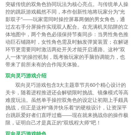
突破传统的双角色协同玩法为核心亮点。与传统单人操
控的跳跃游戏截然不同，本作创新性地将玩家分为"光
影双子"——玩家需同时操控屏幕两侧的男女角色，通
过左右手分屏操作实现双人配合。在充满机关陷阱的立
体地图中，两个角色必须保持节奏同步：当男性角色推
动巨石铺路时，女性角色需及时触发弹簧装置；在解谜
环节更需要同时激活两处开关才能开启通路。这种"双
人一体"的操控机制，既考验玩家的手脑协调能力，也
带来了前所未有的合作闯关体验。
双向灵巧游戏介绍
双向灵巧游戏包含3大主题章节共60个精心设计的
关卡，随着进程推进还会解锁限时挑战、镜像模式等高
难度玩法。虽然单手操控双角色的设定让初期上手颇具
挑战，但正是这种"痛并快乐着"的硬核设计，让资深平
台跳跃爱好者们直呼过瘾——现在就来挑战你的操作极
限，证明自己才是真正的"双线程大师"吧！
双向灵巧游戏特色