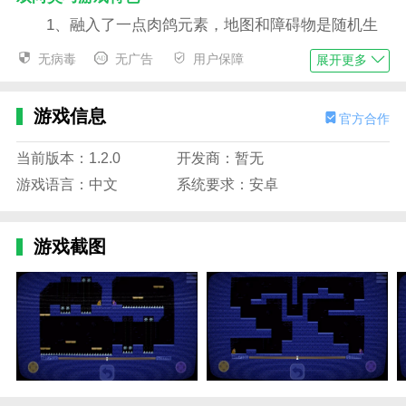
1、融入了一点肉鸽元素，地图和障碍物是随机生
成变化的，大大提高了闯关难度。
无病毒
无广告
用户保障
展开更多
2、一共拥有100个关卡让您解锁，只有通关了才可
以去往下一关卡。
游戏信息
官方合作
3、关卡难度是一点一点增加的，所以可以在前期
当前版本：1.2.0
开发商：暂无
的时候好好适应玩法。
游戏语言：中文
系统要求：安卓
4、你需要同时使用左右手来操控两个不同的角
色，解决他们遇到的各种障碍物。
游戏截图
双向灵巧游戏亮点
1、玩家需要同时操控骑士与法师两名角色，骑士
负责斩断锁链触发机关，法师则同步激活符文以开启通
路，双人行动需精准到帧，考验双手协调能力。
2、每个关卡设置倒计时，玩家在躲避陷阱的同时
必须争分夺秒，寻找最优解法，提升闯关的紧迫感和策
略性。