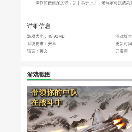
操作简便但深度强，新手易于上手，老玩家可挑战高
喷气式空袭任务3D游戏特色
详细信息
海陆空一体化作战场景，玩家可同时在海洋、陆地和
游戏大小：45.91MB
游戏版本：
真实飞行物理模拟，包括飞机姿态调整和高速机动，
系统要求：安卓
更新时间：2
武器系统丰富，提供导弹、机炮等多种选择，针对不
语言：英文
开发商：
团队协作元素，玩家可指挥僚机协同作战，通过战术
动态地图导航系统，实时显示玩家位置和目标点，辅
游戏截图
本站为您提供喷气式空袭任务3D的 手机游戏 ，欢迎