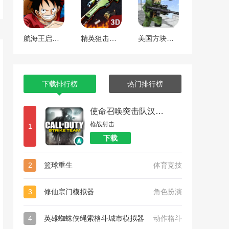
航海王启航 工匠焕新版本
精英狙击手战区
美国方块狙击手生存
下载排行榜
热门排行榜
使命召唤突击队汉化版
枪战射击
1
下载
2
篮球重生
体育竞技
3
修仙宗门模拟器
角色扮演
4
英雄蜘蛛侠绳索格斗城市模拟器
动作格斗