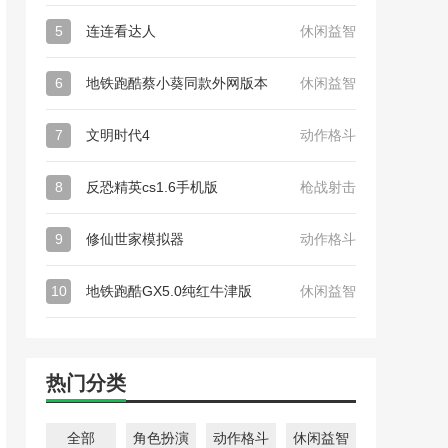
5
连连看达人
休闲益智
6
地铁跑酷蔡小葵同款外网版本
休闲益智
7
文明时代4
动作格斗
8
反恐精英cs1.6手机版
枪战射击
9
修仙世家模拟器
动作格斗
10
地铁跑酷GX5.0纯红牛津版
休闲益智
热门分类
全部
角色扮演
动作格斗
休闲益智