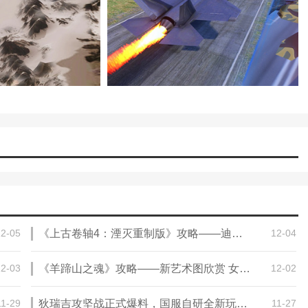
12-05
《上古卷轴4：湮灭重制版》攻略——迪曼提亚公爵奖杯成就攻略分享
12-04
12-03
《羊蹄山之魂》攻略——新艺术图欣赏 女主笃眼神凶狠！
12-02
11-29
狄瑞吉攻坚战正式爆料，国服自研全新玩法、重量级大奖揭晓！
11-27