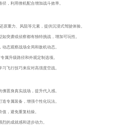
路径，利用僚机配合增加战斗效率。
实还原重力、风阻等元素，提供沉浸式驾驶体验。
型如突袭或侦察都有独特挑战，增加可玩性。
，动态观察战场全局和敌机动态。
有专属升级路径和外观定制选项。
学习飞行技巧来应对高强度空战。
仿佛置身真实战场，提升代入感。
打造专属装备，增强个性化玩法。
价值，避免重复枯燥。
强烈的成就感和进步动力。