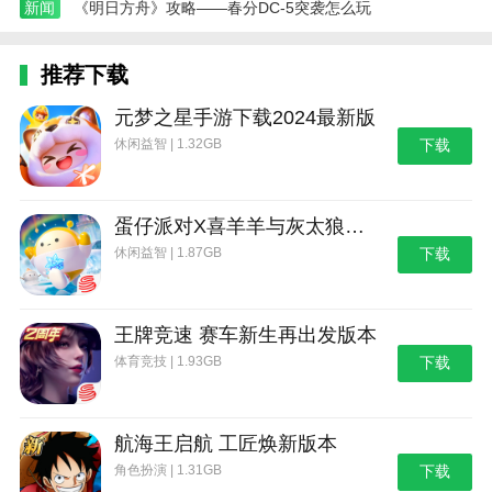
新闻
《明日方舟》攻略——春分DC-5突袭怎么玩
推荐下载
元梦之星手游下载2024最新版
休闲益智 | 1.32GB
下载
蛋仔派对X喜羊羊与灰太狼联动第二弹版本
休闲益智 | 1.87GB
下载
王牌竞速 赛车新生再出发版本
体育竞技 | 1.93GB
下载
航海王启航 工匠焕新版本
角色扮演 | 1.31GB
下载