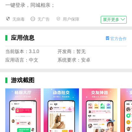
一键登录，同城相亲；
6、身边的爱，快速提醒
无病毒
无广告
用户保障
展开更多
聪明的推荐会让你错过每一个遇见美的机会。
应用信息
有趣功能介绍
官方合作
1。附近的人:快速发现身边的单身异性，快速见面，简
当前版本：3.1.0
开发商：暂无
单高效；
应用语言：中文
系统要求：安卓
2。一键极速匹配:智能算法一键匹配，海量美颜可随意
挑选；
游戏截图
3。无限聊:随时随地，想聊就聊，主动就有故事；
4。实名认证:实名认证，真实信息，拒绝欺骗。
有趣亮点介绍
【精准推荐】:根据你的条件，一亿人关系好，给你推
荐最优质的异性；