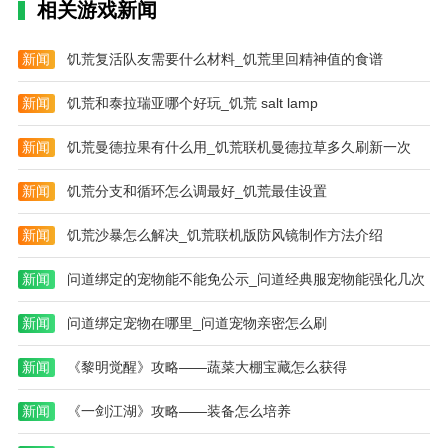
相关游戏新闻
5。在个人中心，您还可以完善您的个人信息，让您的
朋友更好地了解您。
新闻
饥荒复活队友需要什么材料_饥荒里回精神值的食谱
有趣的推荐
新闻
饥荒和泰拉瑞亚哪个好玩_饥荒 salt lamp
你总能找到你喜欢的异性朋友，告别单身，你的ta会在
你身边，这有助于你迅速吸引人们泡妞。找到许多兴趣
新闻
饥荒曼德拉果有什么用_饥荒联机曼德拉草多久刷新一次
相投的朋友，通过共同的爱好聊得更开心，很快就打成
新闻
饥荒分支和循环怎么调最好_饥荒最佳设置
一片，并迅速增进感情。让大家线上聊天，线下交友，
快速成为恋人，成为你认识的那个ta。
新闻
饥荒沙暴怎么解决_饥荒联机版防风镜制作方法介绍
通过专业的人工审核流程，我可以感受到真实的网络交
新闻
问道绑定的宠物能不能免公示_问道经典服宠物能强化几次
友环境。为单身男女提供真实有趣的社交聊天软件，并
支持用户匹配附近用户进行在线视频聊天。每个用户都
新闻
问道绑定宠物在哪里_问道宠物亲密怎么刷
可以展现最真实的自己，提供多种形式的互动，快速拉
近彼此的距离而不会感到尴尬，给你最舒适的交友体
新闻
《黎明觉醒》攻略——蔬菜大棚宝藏怎么获得
验。
新闻
《一剑江湖》攻略——装备怎么培养