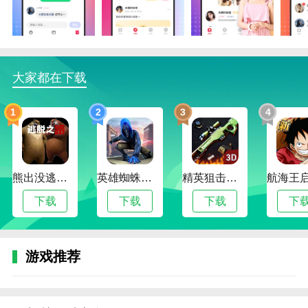
【安全可靠】:严格认证，上传真实照片和真实数据；
【多彩】:我可以和你选择不同类型的ta，我可以流畅地
浏览我的朋友和照片；
【同城约会】:永远嫁给身边的缘分，不要让缘分擦肩
大家都在下载
而过；
【爱情真人秀】:看爱情是如何炼成的，分享最简单的
1
2
3
4
爱情告白。
如何利用乐趣
1。首先，打开主页。在命运中，你可以看到被推过的
熊出没逃脱之路
英雄蜘蛛侠绳索格斗城市模拟器
精英狙击手战区
朋友。喜欢的话，可以点击查看；
下载
下载
下载
下
2。在搜索界面，你还可以根据条件搜索你想要的另一
半，喜欢就打个招呼；
游戏推荐
3。在邮箱界面，可以查看收到的私信和通知消息；
4。在附近板块，你可以查看身边的人，有有趣的新鲜
事；